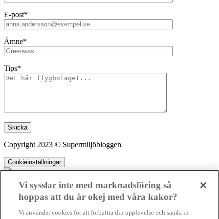
E-post*
Ämne*
Tips*
Lämna detta fält tomt.
Copyright 2023 © Supermiljöbloggen
Cookieinställningar
Vi sysslar inte med marknadsföring så
hoppas att du är okej med våra kakor?
SMB kämpar för en hållbar framtid. Sedan starten 2010 har vår
Vi använder cookies för att förbättra din upplevelse och samla in
ideella redaktion drivit miljödebatten framåt genom nyhetsbevakning