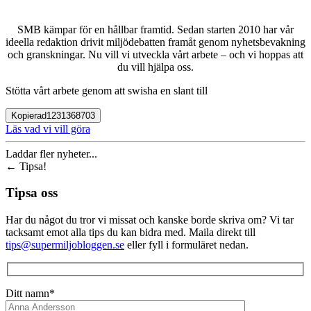
SMB kämpar för en hållbar framtid. Sedan starten 2010 har vår
ideella redaktion drivit miljödebatten framåt genom nyhetsbevakning
och granskningar. Nu vill vi utveckla vårt arbete – och vi hoppas att
du vill hjälpa oss.
Stötta vårt arbete genom att swisha en slant till
Kopierad
1231368703
Läs vad vi vill göra
Laddar fler nyheter...
←
Tipsa!
Tipsa oss
Har du något du tror vi missat och kanske borde skriva om? Vi tar
tacksamt emot alla tips du kan bidra med. Maila direkt till
tips@supermiljobloggen.se
eller fyll i formuläret nedan.
Ditt namn*