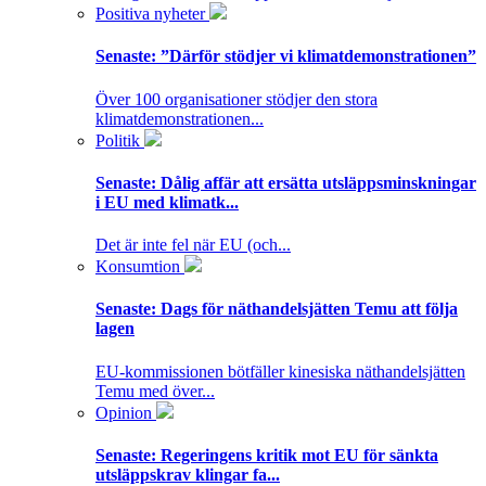
Positiva nyheter
Senaste:
”Därför stödjer vi klimatdemonstrationen”
Över 100 organisationer stödjer den stora
klimatdemonstrationen...
Politik
Senaste:
Dålig affär att ersätta utsläppsminskningar
i EU med klimatk...
Det är inte fel när EU (och...
Konsumtion
Senaste:
Dags för näthandelsjätten Temu att följa
lagen
EU-kommissionen bötfäller kinesiska näthandelsjätten
Temu med över...
Opinion
Senaste:
Regeringens kritik mot EU för sänkta
utsläppskrav klingar fa...