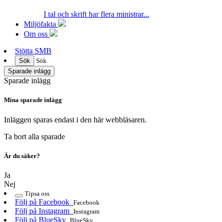
I tal och skrift har flera ministrar...
Miljöfakta
Om oss
Stötta SMB
Sök
Sök
Sparade inlägg
Sparade inlägg
Mina sparade inlägg
Inläggen sparas endast i den här webbläsaren.
Ta bort alla sparade
Är du säker?
Ja
Nej
Tipsa oss
Följ på Facebook
Facebook
Följ på Instagram
Instagram
Följ på BlueSky
BlueSky