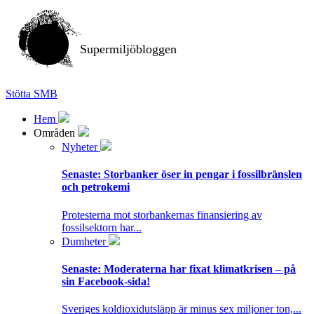
Supermiljöbloggen
Stötta SMB
Hem
Områden
Nyheter
Senaste:
Storbanker öser in pengar i fossilbränslen
och petrokemi
Protesterna mot storbankernas finansiering av
fossilsektorn har...
Dumheter
Senaste:
Moderaterna har fixat klimatkrisen – på
sin Facebook-sida!
Sveriges koldioxidutsläpp är minus sex miljoner ton,...