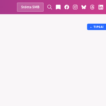
Stötta SMB
←
TIPSA!