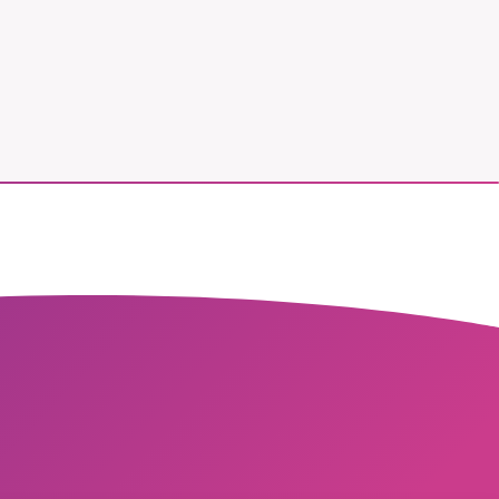
vår
ete –