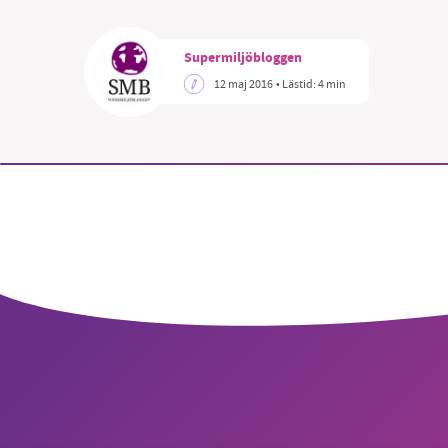
Supermiljöbloggen
12 maj 2016
• Lästid:
4 min
SM
nyhe