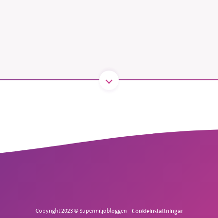
B kämpar för en hållbar framtid. Sedan starten 2010 har 
ideella redaktion drivit miljödebatten framåt genom
tsbevakning och granskningar. Nu vill vi utveckla vårt arb
och vi hoppas att du vill hjälpa oss.
Stötta vårt arbete genom att swisha en slant till
1231368703
Läs vad vi vill göra
Copyright 2023 © Supermiljöbloggen
Cookieinställningar