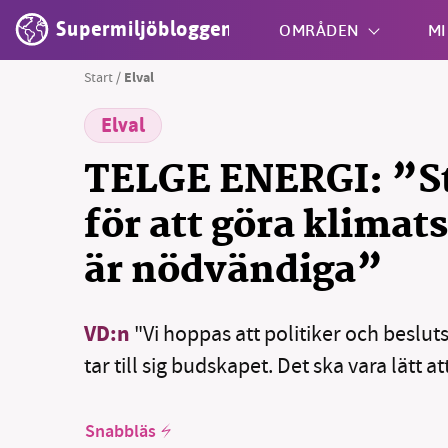
Supermiljöbloggen
OMRÅDEN
MI
Start
/
Elval
Elval
Shift + S
TELGE ENERGI: ”S
för att göra klimat
är nödvändiga”
VD:n
"Vi hoppas att politiker och besluts
tar till sig budskapet. Det ska vara lätt at
Snabbläs