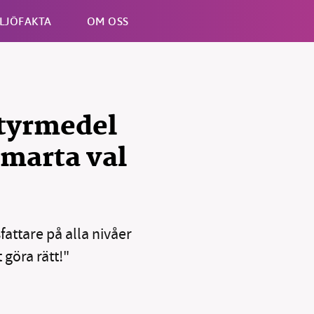
LJÖFAKTA
OM OSS
Esc
tyrmedel
smarta val
fattare på alla nivåer
t göra rätt!"