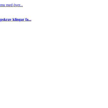
emu med över...
skrav klingar fa...