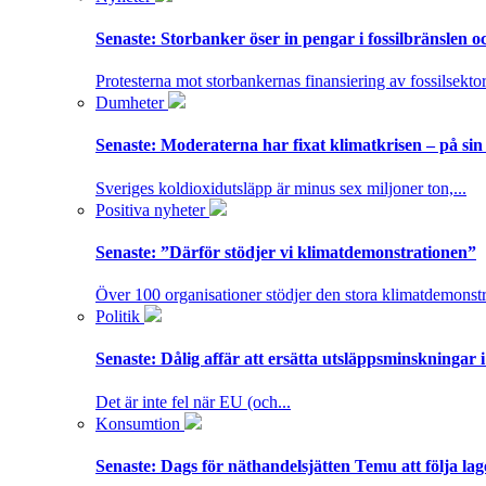
Senaste:
Storbanker öser in pengar i fossilbränslen 
Protesterna mot storbankernas finansiering av fossilsektor
Dumheter
Senaste:
Moderaterna har fixat klimatkrisen – på sin
Sveriges koldioxidutsläpp är minus sex miljoner ton,...
Positiva nyheter
Senaste:
”Därför stödjer vi klimatdemonstrationen”
Över 100 organisationer stödjer den stora klimatdemonstr
Politik
Senaste:
Dålig affär att ersätta utsläppsminskningar 
Det är inte fel när EU (och...
Konsumtion
Senaste:
Dags för näthandelsjätten Temu att följa la