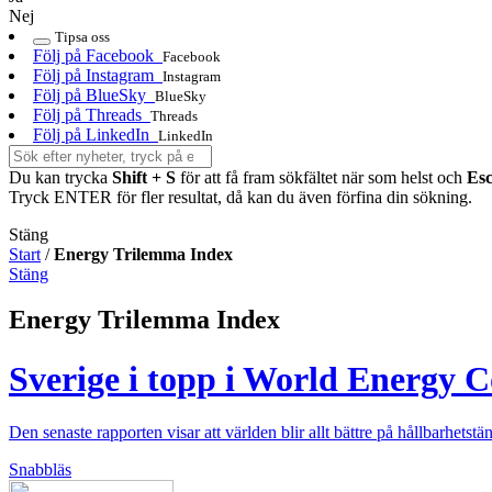
Nej
Tipsa oss
Följ på Facebook
Facebook
Följ på Instagram
Instagram
Följ på BlueSky
BlueSky
Följ på Threads
Threads
Följ på LinkedIn
LinkedIn
Du kan trycka
Shift + S
för att få fram sökfältet när som helst och
Es
Tryck ENTER för fler resultat, då kan du även förfina din sökning.
Stäng
Start
/
Energy Trilemma Index
Stäng
Energy Trilemma Index
Sverige i topp i World Energy C
Den senaste rapporten visar att världen blir allt bättre på hållbarhetst
Snabbläs