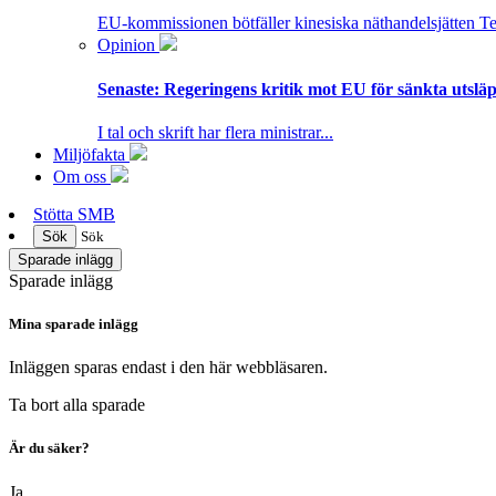
EU-kommissionen bötfäller kinesiska näthandelsjätten T
Opinion
Senaste:
Regeringens kritik mot EU för sänkta utsläpp
I tal och skrift har flera ministrar...
Miljöfakta
Om oss
Stötta SMB
Sök
Sök
Sparade inlägg
Sparade inlägg
Mina sparade inlägg
Inläggen sparas endast i den här webbläsaren.
Ta bort alla sparade
Är du säker?
Ja