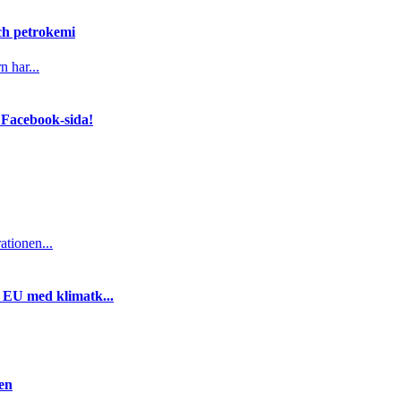
och petrokemi
n har...
 Facebook-sida!
ationen...
i EU med klimatk...
gen