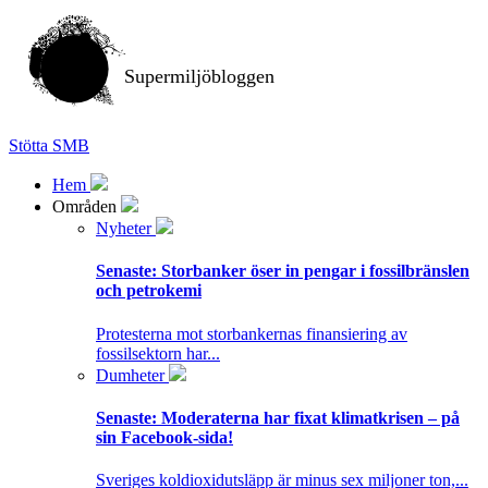
Supermiljöbloggen
Stötta SMB
Hem
Områden
Nyheter
Senaste:
Storbanker öser in pengar i fossilbränslen
och petrokemi
Protesterna mot storbankernas finansiering av
fossilsektorn har...
Dumheter
Senaste:
Moderaterna har fixat klimatkrisen – på
sin Facebook-sida!
Sveriges koldioxidutsläpp är minus sex miljoner ton,...