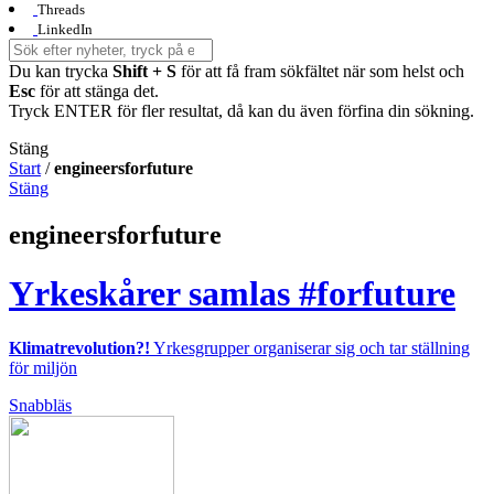
Threads
LinkedIn
Du kan trycka
Shift + S
för att få fram sökfältet när som helst och
Esc
för att stänga det.
Tryck ENTER för fler resultat, då kan du även förfina din sökning.
Stäng
Start
/
engineersforfuture
Stäng
engineersforfuture
Yrkeskårer samlas #forfuture
Klimatrevolution?!
Yrkesgrupper organiserar sig och tar ställning
för miljön
Snabbläs