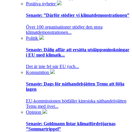
Positiva nyheter
Senaste:
”Därför stödjer vi klimatdemonstrationen”
Över 100 organisationer stödjer den stora
klimatdemonstrationen...
Politik
Senaste:
Dålig affär att ersätta utsläppsminskningar
i EU med klimatk...
Det är inte fel när EU (och...
Konsumtion
Senaste:
Dags för näthandelsjätten Temu att följa
lagen
EU-kommissionen bötfäller kinesiska näthandelsjätten
Temu med över...
Opinion
Senaste:
Goldmann listar klimatfördröjarnas
”Sommartrippel”