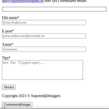
tips@supermiljobloggen.se
eller fyll i formuläret nedan.
Ditt namn*
E-post*
Ämne*
Tips*
Lämna detta fält tomt.
Copyright 2023 © Supermiljöbloggen
Cookieinställningar