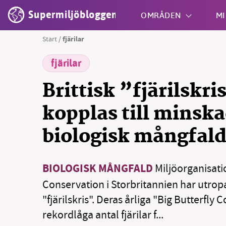
Supermiljöbloggen
OMRÅDEN
MI
Start
/
fjärilar
fjärilar
Shift + S
Brittisk ”fjärilskri
kopplas till minsk
biologisk mångfal
BIOLOGISK MÅNGFALD
Miljöorganisati
Conservation i Storbritannien har utropa
"fjärilskris". Deras årliga "Big Butterfly 
rekordlåga antal fjärilar f...