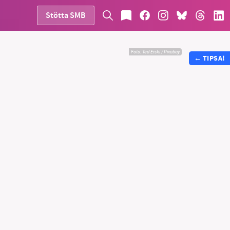
Stötta SMB
Foto:
Ted Erski / Pixabay
←
TIPSA!