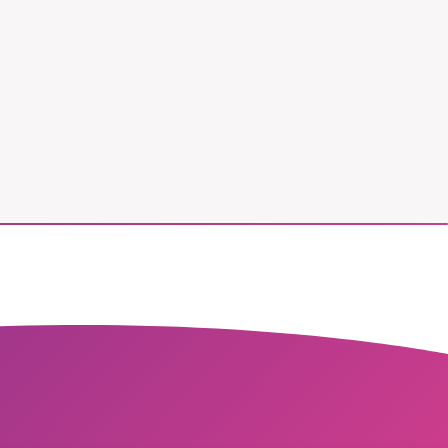
vår
ete –