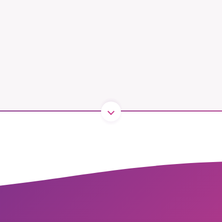
B kämpar för en hållbar framtid. Sedan starten 2010 har 
ideella redaktion drivit miljödebatten framåt genom
tsbevakning och granskningar. Nu vill vi utveckla vårt arb
och vi hoppas att du vill hjälpa oss.
Stötta vårt arbete genom att swisha en slant till
1231368703
Läs vad vi vill göra