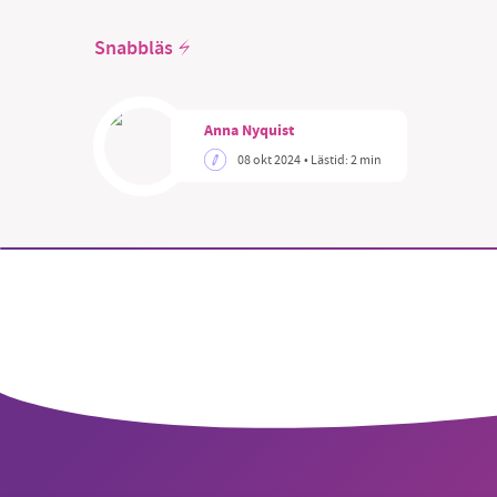
Snabbläs
Anna Nyquist
SM
08 okt 2024
• Lästid:
2 min
nyhe