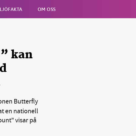
LJÖFAKTA
OM OSS
Esc
s” kan
ad
d
onen Butterfly
t en nationell
Count" visar på