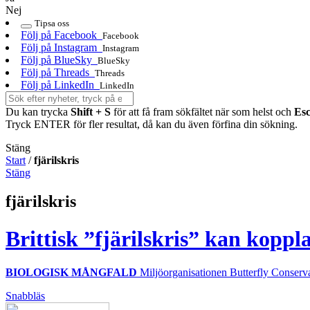
Nej
Tipsa oss
Följ på Facebook
Facebook
Följ på Instagram
Instagram
Följ på BlueSky
BlueSky
Följ på Threads
Threads
Följ på LinkedIn
LinkedIn
Du kan trycka
Shift + S
för att få fram sökfältet när som helst och
Es
Tryck ENTER för fler resultat, då kan du även förfina din sökning.
Stäng
Start
/
fjärilskris
Stäng
fjärilskris
Brittisk ”fjärilskris” kan koppl
BIOLOGISK MÅNGFALD
Miljöorganisationen Butterfly Conservatio
Snabbläs