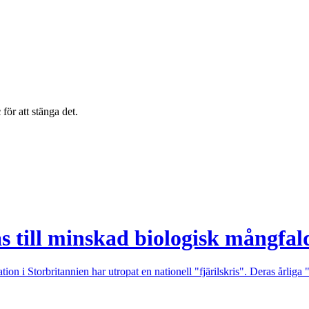
c
för att stänga det.
as till minskad biologisk mångfal
n i Storbritannien har utropat en nationell "fjärilskris". Deras årliga "B