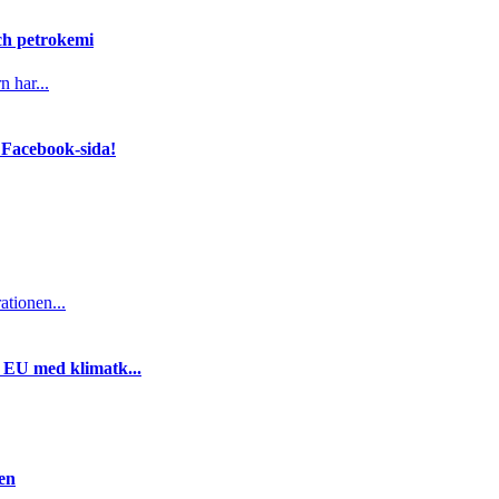
och petrokemi
n har...
 Facebook-sida!
ationen...
i EU med klimatk...
gen