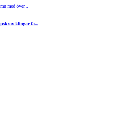
emu med över...
skrav klingar fa...