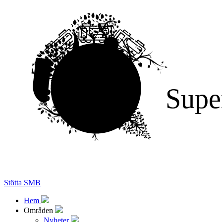
Supe
Stötta SMB
Hem
Områden
Nyheter