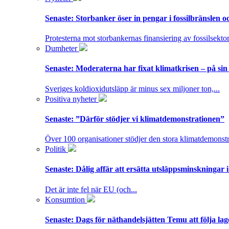
Senaste:
Storbanker öser in pengar i fossilbränslen 
Protesterna mot storbankernas finansiering av fossilsektor
Dumheter
Senaste:
Moderaterna har fixat klimatkrisen – på sin
Sveriges koldioxidutsläpp är minus sex miljoner ton,...
Positiva nyheter
Senaste:
”Därför stödjer vi klimatdemonstrationen”
Över 100 organisationer stödjer den stora klimatdemonstr
Politik
Senaste:
Dålig affär att ersätta utsläppsminskningar 
Det är inte fel när EU (och...
Konsumtion
Senaste:
Dags för näthandelsjätten Temu att följa la