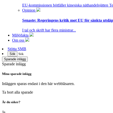
EU-kommissionen bötfäller kinesiska näthandelsjätten T
Opinion
Senaste:
Regeringens kritik mot EU för sänkta utsläpp
I tal och skrift har flera ministrar...
Miljöfakta
Om oss
Stötta SMB
Sök
Sök
Sparade inlägg
Sparade inlägg
Mina sparade inlägg
Inläggen sparas endast i den här webbläsaren.
Ta bort alla sparade
Är du säker?
Ja