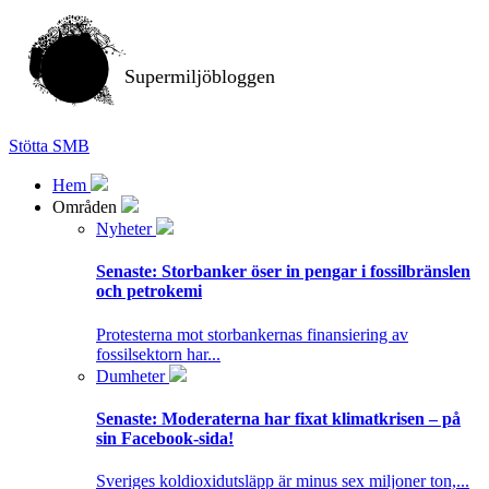
Supermiljöbloggen
Stötta SMB
Hem
Områden
Nyheter
Senaste:
Storbanker öser in pengar i fossilbränslen
och petrokemi
Protesterna mot storbankernas finansiering av
fossilsektorn har...
Dumheter
Senaste:
Moderaterna har fixat klimatkrisen – på
sin Facebook-sida!
Sveriges koldioxidutsläpp är minus sex miljoner ton,...