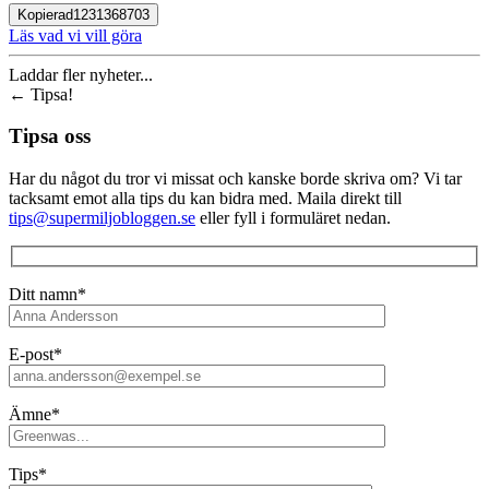
Kopierad
1231368703
Läs vad vi vill göra
Laddar fler nyheter...
←
Tipsa!
Tipsa oss
Har du något du tror vi missat och kanske borde skriva om? Vi tar
tacksamt emot alla tips du kan bidra med. Maila direkt till
tips@supermiljobloggen.se
eller fyll i formuläret nedan.
Ditt namn*
E-post*
Ämne*
Tips*