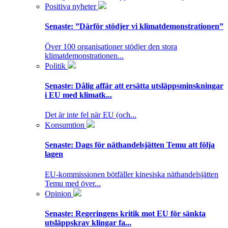
Positiva nyheter
Senaste:
”Därför stödjer vi klimatdemonstrationen”
Över 100 organisationer stödjer den stora
klimatdemonstrationen...
Politik
Senaste:
Dålig affär att ersätta utsläppsminskningar
i EU med klimatk...
Det är inte fel när EU (och...
Konsumtion
Senaste:
Dags för näthandelsjätten Temu att följa
lagen
EU-kommissionen bötfäller kinesiska näthandelsjätten
Temu med över...
Opinion
Senaste:
Regeringens kritik mot EU för sänkta
utsläppskrav klingar fa...