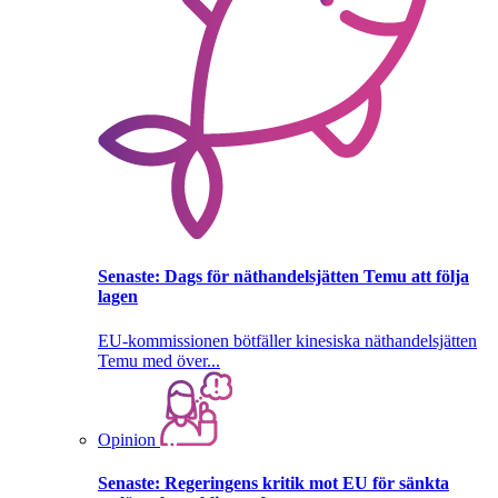
Senaste:
Dags för näthandelsjätten Temu att följa
lagen
EU-kommissionen bötfäller kinesiska näthandelsjätten
Temu med över...
Opinion
Senaste:
Regeringens kritik mot EU för sänkta