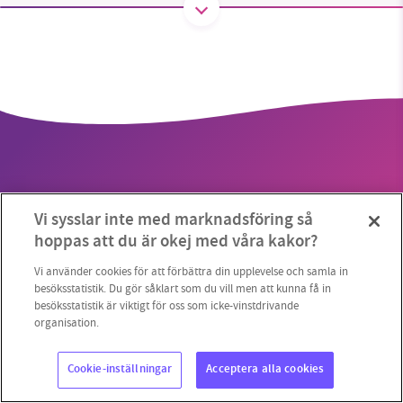
SMB kämpar för en hållbar framtid. Sedan
starten 2010 har vår ideella redaktion drivit
miljödebatten framåt genom
nyhetsbevakning och granskningar. Nu vill vi
utveckla vårt arbete – och vi hoppas att du
vill hjälpa oss.
Vi sysslar inte med marknadsföring så
Stötta vårt arbete genom att swisha en slant till
hoppas att du är okej med våra kakor?
Copyright 2023 © Supermiljöbloggen
Cookieinställningar
1231368703
Vi använder cookies för att förbättra din upplevelse och samla in
besöksstatistik. Du gör såklart som du vill men att kunna få in
besöksstatistik är viktigt för oss som icke-vinstdrivande
Läs vad vi vill göra
organisation.
Cookie-inställningar
Acceptera alla cookies