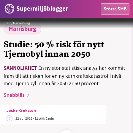
Supermiljöbloggen
Stötta SMB
HEM
Foto: (Public domain)
Start
/
Harrisburg
OMRÅDEN
Harrisburg
MILJÖFAKTA
Studie: 50 % risk för nytt
Tjernobyl innan 2050
OM OSS
SANNOLIKHET
En ny stor statistisk analys har kommit
fram till att risken för en ny kärnkraftskatastrof i nivå
Sök
Sparade inlägg
Tipsa oss
med Tjernobyl innan år 2050 är 50 procent.
Snabbläs
Facebook
Instagram
BlueSky
Jocke Kroksson
Threads
LinkedIn
22 apr 2015
• Lästid:
2 min