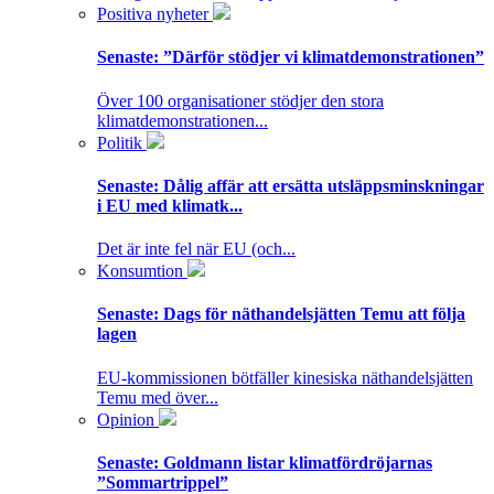
Positiva nyheter
Senaste:
”Därför stödjer vi klimatdemonstrationen”
Över 100 organisationer stödjer den stora
klimatdemonstrationen...
Politik
Senaste:
Dålig affär att ersätta utsläppsminskningar
i EU med klimatk...
Det är inte fel när EU (och...
Konsumtion
Senaste:
Dags för näthandelsjätten Temu att följa
lagen
EU-kommissionen bötfäller kinesiska näthandelsjätten
Temu med över...
Opinion
Senaste:
Goldmann listar klimatfördröjarnas
”Sommartrippel”