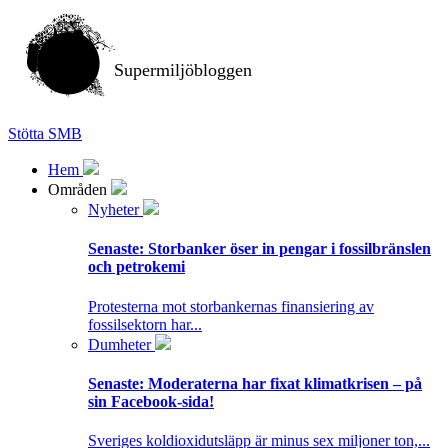
Supermiljöbloggen
Stötta SMB
Hem
Områden
Nyheter
Senaste:
Storbanker öser in pengar i fossilbränslen
och petrokemi
Protesterna mot storbankernas finansiering av
fossilsektorn har...
Dumheter
Senaste:
Moderaterna har fixat klimatkrisen – på
sin Facebook-sida!
Sveriges koldioxidutsläpp är minus sex miljoner ton,...