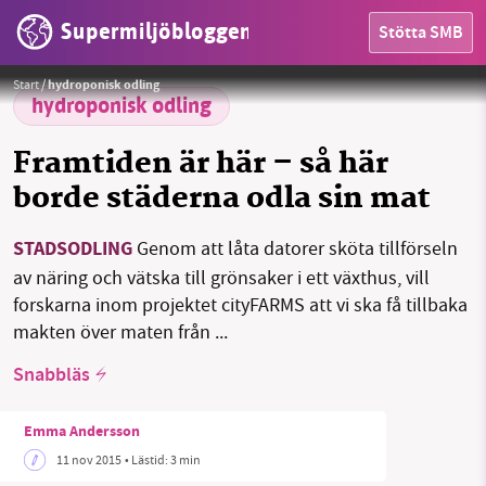
Supermiljöbloggen
Stötta SMB
HEM
Foto:
liz west (CC BY 2.0)
Start
/
hydroponisk odling
OMRÅDEN
hydroponisk odling
MILJÖFAKTA
Framtiden är här – så här
borde städerna odla sin mat
OM OSS
STADSODLING
Genom att låta datorer sköta tillförseln
av näring och vätska till grönsaker i ett växthus, vill
Sök
Sparade inlägg
Tipsa oss
forskarna inom projektet cityFARMS att vi ska få tillbaka
makten över maten från ...
Facebook
Instagram
BlueSky
Snabbläs
Threads
LinkedIn
Emma Andersson
11 nov 2015
• Lästid:
3 min