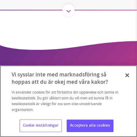
SMB kämpar för en hållbar framtid. Sedan
starten 2010 har vår ideella redaktion drivit
miljödebatten framåt genom
nyhetsbevakning och granskningar. Nu vill vi
utveckla vårt arbete – och vi hoppas att du
vill hjälpa oss.
Vi sysslar inte med marknadsföring så
Stötta vårt arbete genom att swisha en slant till
hoppas att du är okej med våra kakor?
1231368703
Vi använder cookies för att förbättra din upplevelse och samla in
Copyright 2023 © Supermiljöbloggen
Cookieinställningar
besöksstatistik. Du gör såklart som du vill men att kunna få in
besöksstatistik är viktigt för oss som icke-vinstdrivande
Läs vad vi vill göra
organisation.
Cookie-inställningar
Acceptera alla cookies