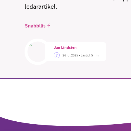
ledarartikel.
Snabbläs
SM
Jan Lindsten
nyhe
26 jul 2025
• Lästid:
5 min