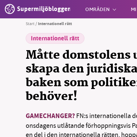
Supermiljöbloggen
OMRÅDEN
MI
Start
/
Internationell rätt
Internationell rätt
Shift + S
Måtte domstolens 
skapa den juridiska 
baken som politik
behöver!
GAMECHANGER?
FN:s internationella d
onsdagens utlåtande förhoppningsvis Pa
en del i den internationella rätten, hopp