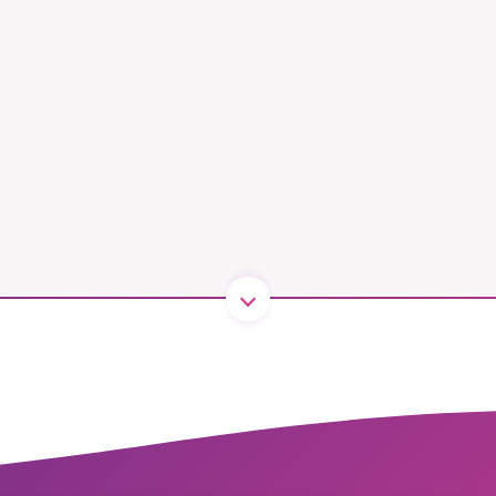
B kämpar för en hållbar framtid. Sedan starten 2010 har 
ideella redaktion drivit miljödebatten framåt genom
tsbevakning och granskningar. Nu vill vi utveckla vårt arb
och vi hoppas att du vill hjälpa oss.
Stötta vårt arbete genom att swisha en slant till
1231368703
Läs vad vi vill göra