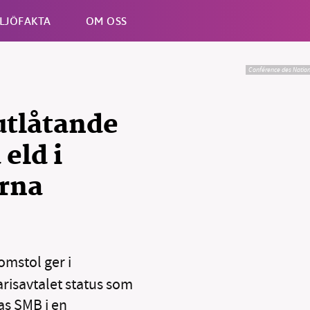
LJÖFAKTA
OM OSS
Conférence des Nation
Esc
utlåtande
eld i
erna
omstol ger i
risavtalet status som
as SMB i en