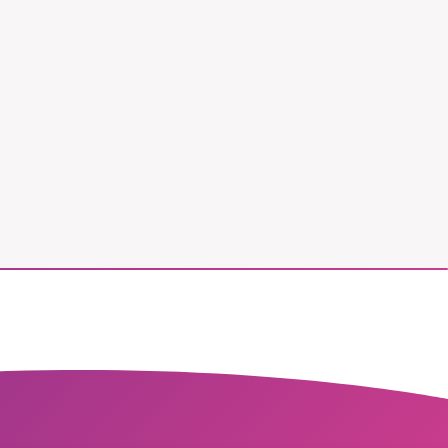
vår
ete –