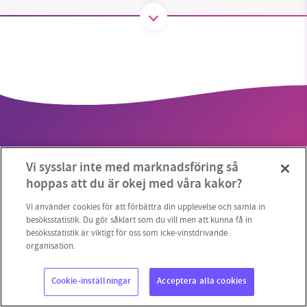
SMB kämpar för en hållbar framtid. Sedan
starten 2010 har vår ideella redaktion drivit
miljödebatten framåt genom
nyhetsbevakning och granskningar. Nu vill vi
utveckla vårt arbete – och vi hoppas att du
vill hjälpa oss.
Vi sysslar inte med marknadsföring så
Stötta vårt arbete genom att swisha en slant till
hoppas att du är okej med våra kakor?
Copyright 2023 © Supermiljöbloggen
Cookieinställningar
1231368703
Vi använder cookies för att förbättra din upplevelse och samla in
besöksstatistik. Du gör såklart som du vill men att kunna få in
besöksstatistik är viktigt för oss som icke-vinstdrivande
Läs vad vi vill göra
organisation.
Cookie-inställningar
Acceptera alla cookies