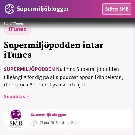
Supermiljöbloggen
Stötta SMB
HEM
Foto: Vera Telemo och Ellen Palm
Start
/
iTunes
OMRÅDEN
iTunes
MILJÖFAKTA
Supermiljöpodden intar
iTunes
OM OSS
SUPERMILJÖPODDEN
Nu finns Supermiljöpodden
tillgänglig för dig på alla podcast appar, i din telefon,
Sök
Sparade inlägg
Tipsa oss
iTunes och Android. Lyssna och njut!
Snabbläs
Facebook
Instagram
BlueSky
Threads
LinkedIn
Supermiljöbloggen
07 maj 2016
• Lästid:
2 min