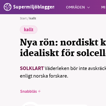
Supermiljöbloggen
OMRÅDEN
MI
Start
/
kallt
kallt
Shift + S
Nya rön: nordiskt k
idealiskt för solcel
SOLKLART
Väderleken bör inte avskräck
enligt norska forskare.
Snabbläs