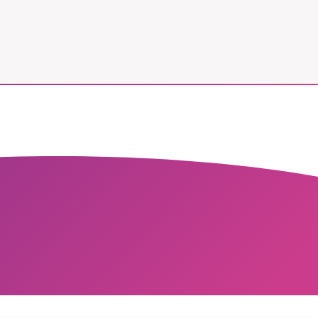
vår
ete –