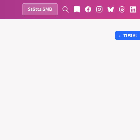
Stötta SMB
←
TIPSA!