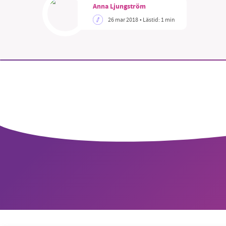
Anna Ljungström
26 mar 2018
• Lästid:
1 min
SM
nyhe