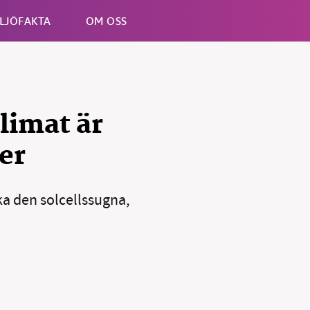
LJÖFAKTA
OM OSS
Esc
limat är
ler
a den solcellssugna,