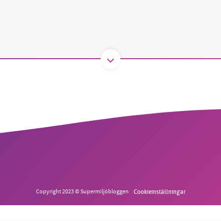
B kämpar för en hållbar framtid. Sedan starten 2010 har 
ideella redaktion drivit miljödebatten framåt genom
tsbevakning och granskningar. Nu vill vi utveckla vårt arb
och vi hoppas att du vill hjälpa oss.
Stötta vårt arbete genom att swisha en slant till
1231368703
Läs vad vi vill göra
Copyright 2023 © Supermiljöbloggen
Cookieinställningar