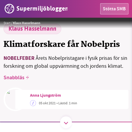
Supermiljöbloggen
Stötta SMB
HEM
Foto:
Pixource / Pixabay License
Start
/
Klaus Hasselmann
OMRÅDEN
Klaus Hasselmann
MILJÖFAKTA
Klimatforskare får Nobelpris
OM OSS
NOBELFEBER
Årets Nobelpristagare i fysik prisas för sin
forskning om global uppvärmning och jordens klimat.
Snabbläs
Sök
Sparade inlägg
Tipsa oss
Anna Ljungström
Facebook
Instagram
BlueSky
05 okt 2021
• Lästid:
1 min
Threads
LinkedIn