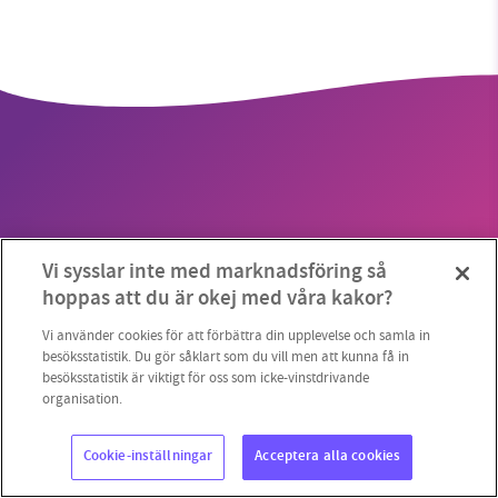
SMB kämpar för en hållbar framtid. Sedan
starten 2010 har vår ideella redaktion drivit
miljödebatten framåt genom
nyhetsbevakning och granskningar. Nu vill vi
utveckla vårt arbete – och vi hoppas att du
vill hjälpa oss.
Copyright 2023 © Supermiljöbloggen
Cookieinställningar
Vi sysslar inte med marknadsföring så
Stötta vårt arbete genom att swisha en slant till
hoppas att du är okej med våra kakor?
1231368703
Vi använder cookies för att förbättra din upplevelse och samla in
besöksstatistik. Du gör såklart som du vill men att kunna få in
besöksstatistik är viktigt för oss som icke-vinstdrivande
Läs vad vi vill göra
organisation.
Cookie-inställningar
Acceptera alla cookies