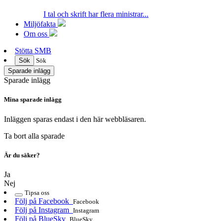
I tal och skrift har flera ministrar...
Miljöfakta
Om oss
Stötta SMB
Sök
Sök
Sparade inlägg
Sparade inlägg
Mina sparade inlägg
Inläggen sparas endast i den här webbläsaren.
Ta bort alla sparade
Är du säker?
Ja
Nej
Tipsa oss
Följ på Facebook
Facebook
Följ på Instagram
Instagram
Följ på BlueSky
BlueSky