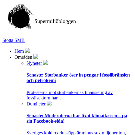
Supermiljöbloggen
Stötta SMB
Hem
Områden
Nyheter
Senaste:
Storbanker öser in pengar i fossilbränslen
och petrokemi
Protesterna mot storbankernas finansiering av
fossilsektorn har...
Dumheter
Senaste:
Moderaterna har fixat klimatkrisen – på
sin Facebook-sida!
Sveriges koldioxidutsläpp är minus sex miljoner ton,...