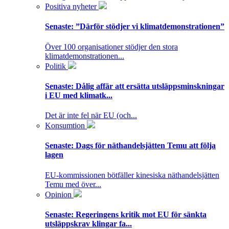
Positiva nyheter
Senaste:
”Därför stödjer vi klimatdemonstrationen”
Över 100 organisationer stödjer den stora
klimatdemonstrationen...
Politik
Senaste:
Dålig affär att ersätta utsläppsminskningar
i EU med klimatk...
Det är inte fel när EU (och...
Konsumtion
Senaste:
Dags för näthandelsjätten Temu att följa
lagen
EU-kommissionen bötfäller kinesiska näthandelsjätten
Temu med över...
Opinion
Senaste:
Regeringens kritik mot EU för sänkta
utsläppskrav klingar fa...