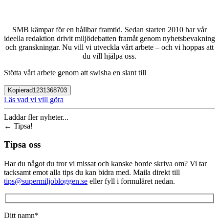
SMB kämpar för en hållbar framtid. Sedan starten 2010 har vår
ideella redaktion drivit miljödebatten framåt genom nyhetsbevakning
och granskningar. Nu vill vi utveckla vårt arbete – och vi hoppas att
du vill hjälpa oss.
Stötta vårt arbete genom att swisha en slant till
Kopierad
1231368703
Läs vad vi vill göra
Laddar fler nyheter...
←
Tipsa!
Tipsa oss
Har du något du tror vi missat och kanske borde skriva om? Vi tar
tacksamt emot alla tips du kan bidra med. Maila direkt till
tips@supermiljobloggen.se
eller fyll i formuläret nedan.
Ditt namn*