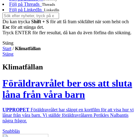
Följ på Threads
Threads
Följ på LinkedIn
LinkedIn
Du kan trycka
Shift + S
för att få fram sökfältet när som helst och
Esc
för att stänga det.
Tryck ENTER för fler resultat, då kan du även förfina din sökning.
Stäng
Start
/
Klimatfällan
Stäng
Klimatfällan
Föräldravrålet ber oss att sluta
låna från våra barn
UPPROPET
Föräldravrålet har släppt en kortfilm för att visa hur vi
lånar från våra barn. Vi ställde föräldravrålaren Perikles Nalbantis
några frågor.
Snabbläs