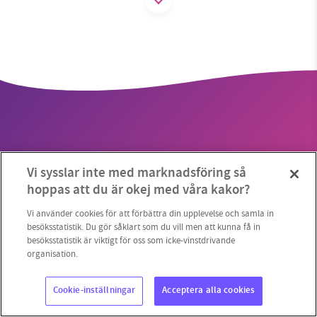
SMB kämpar för en hållbar framtid. Sedan
starten 2010 har vår ideella redaktion drivit
miljödebatten framåt genom
nyhetsbevakning och granskningar. Nu vill vi
utveckla vårt arbete – och vi hoppas att du
vill hjälpa oss.
Vi sysslar inte med marknadsföring så
Stötta vårt arbete genom att swisha en slant till
hoppas att du är okej med våra kakor?
Copyright 2023 © Supermiljöbloggen
Cookieinställningar
1231368703
Vi använder cookies för att förbättra din upplevelse och samla in
besöksstatistik. Du gör såklart som du vill men att kunna få in
besöksstatistik är viktigt för oss som icke-vinstdrivande
Läs vad vi vill göra
organisation.
Cookie-inställningar
Acceptera alla cookies