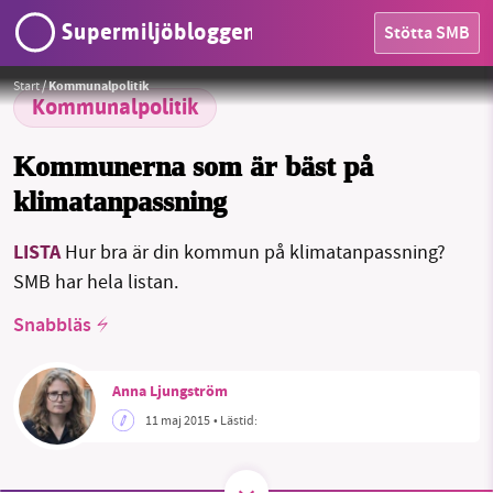
Supermiljöbloggen
Stötta SMB
HEM
I det lokala avgörs många klimatfrågor
Foto:
Måns Sjödahl
Start
/
Kommunalpolitik
OMRÅDEN
Kommunalpolitik
MILJÖFAKTA
Kommunerna som är bäst på
klimatanpassning
OM OSS
LISTA
Hur bra är din kommun på klimatanpassning?
SMB har hela listan.
Sök
Sparade inlägg
Tipsa oss
Snabbläs
Facebook
Instagram
BlueSky
Anna Ljungström
Threads
LinkedIn
11 maj 2015
• Lästid: