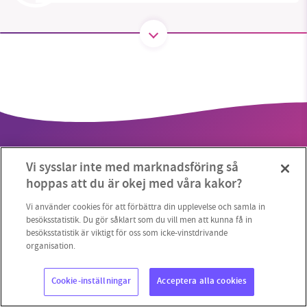
SMB kämpar för en hållbar framtid. Sedan
starten 2010 har vår ideella redaktion drivit
miljödebatten framåt genom
nyhetsbevakning och granskningar. Nu vill vi
utveckla vårt arbete – och vi hoppas att du
vill hjälpa oss.
Vi sysslar inte med marknadsföring så
Stötta vårt arbete genom att swisha en slant till
hoppas att du är okej med våra kakor?
1231368703
Vi använder cookies för att förbättra din upplevelse och samla in
Copyright 2023 © Supermiljöbloggen
Cookieinställningar
besöksstatistik. Du gör såklart som du vill men att kunna få in
besöksstatistik är viktigt för oss som icke-vinstdrivande
Läs vad vi vill göra
organisation.
Cookie-inställningar
Acceptera alla cookies