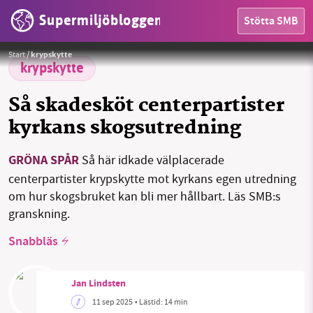
Supermiljöbloggen
Stötta SMB
Var kommer kyrkan att hamna med sin skogsförvaltning? Om några veckor vet vi mer.
Foto:
HEM
Supermiljöbloggen
Start
/
krypskytte
OMRÅDEN
krypskytte
MILJÖFAKTA
Så skadesköt centerpartister
kyrkans skogsutredning
OM OSS
GRÖNA SPÅR
Så här idkade välplacerade
centerpartister krypskytte mot kyrkans egen utredning
Sök
Sparade inlägg
Tipsa oss
om hur skogsbruket kan bli mer hållbart. Läs SMB:s
granskning.
Facebook
Instagram
BlueSky
Snabbläs
Threads
LinkedIn
Jan Lindsten
11 sep 2025
• Lästid:
14 min