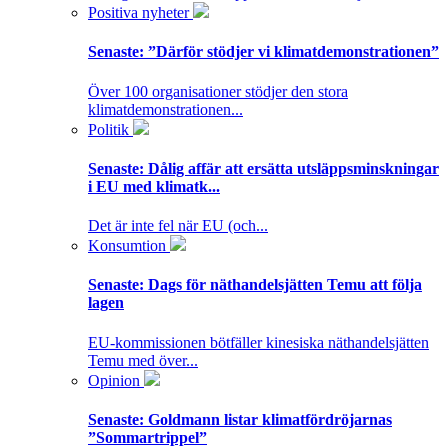
Positiva nyheter
Senaste:
”Därför stödjer vi klimatdemonstrationen”
Över 100 organisationer stödjer den stora
klimatdemonstrationen...
Politik
Senaste:
Dålig affär att ersätta utsläppsminskningar
i EU med klimatk...
Det är inte fel när EU (och...
Konsumtion
Senaste:
Dags för näthandelsjätten Temu att följa
lagen
EU-kommissionen bötfäller kinesiska näthandelsjätten
Temu med över...
Opinion
Senaste:
Goldmann listar klimatfördröjarnas
”Sommartrippel”