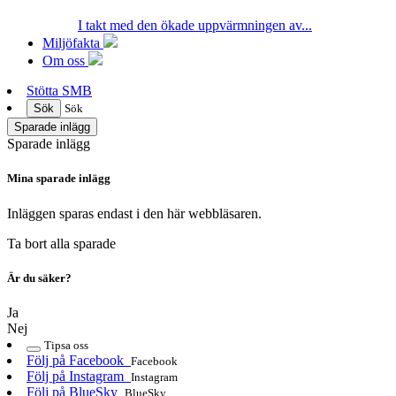
I takt med den ökade uppvärmningen av...
Miljöfakta
Om oss
Stötta SMB
Sök
Sök
Sparade inlägg
Sparade inlägg
Mina sparade inlägg
Inläggen sparas endast i den här webbläsaren.
Ta bort alla sparade
Är du säker?
Ja
Nej
Tipsa oss
Följ på Facebook
Facebook
Följ på Instagram
Instagram
Följ på BlueSky
BlueSky