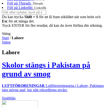
Följ på Threads
Threads
Följ på LinkedIn
LinkedIn
Du kan trycka
Shift + S
för att få fram sökfältet när som helst och
Esc
för att stänga det.
Tryck ENTER för fler resultat, då kan du även förfina din sökning.
Stäng
Start
/
Lahore
Stäng
Lahore
Skolor stängs i Pakistan på
grund av smog
LUFTFÖRORENINGAR
Luftföroreningarna i Lahore, Pakistans
näst största stad, har nått rekordhöga nivåer.
Snabbläs