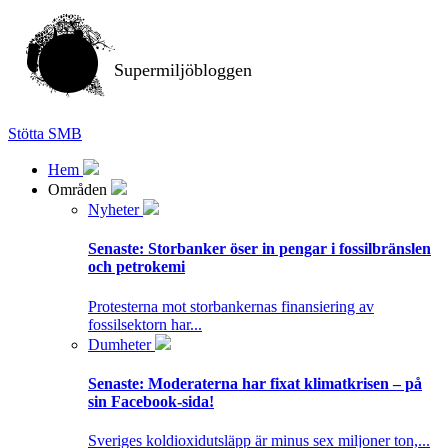
Supermiljöbloggen
Stötta SMB
Hem
Områden
Nyheter
Senaste:
Storbanker öser in pengar i fossilbränslen
och petrokemi
Protesterna mot storbankernas finansiering av
fossilsektorn har...
Dumheter
Senaste:
Moderaterna har fixat klimatkrisen – på
sin Facebook-sida!
Sveriges koldioxidutsläpp är minus sex miljoner ton,...