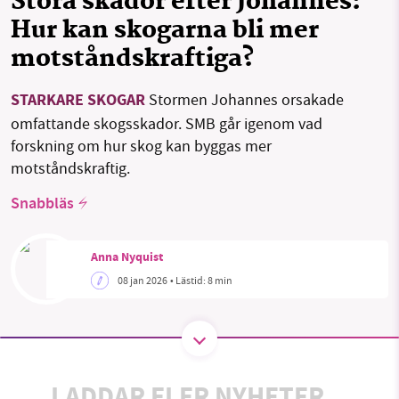
Stora skador efter Johannes:
Hur kan skogarna bli mer
motståndskraftiga?
SMB kämpar för en hållbar framtid. Sedan
starten 2010 har vår ideella redaktion drivit
STARKARE SKOGAR
Stormen Johannes orsakade
miljödebatten framåt genom
omfattande skogsskador. SMB går igenom vad
nyhetsbevakning och granskningar. Nu vill vi
forskning om hur skog kan byggas mer
utveckla vårt arbete – och vi hoppas att du
motståndskraftig.
vill hjälpa oss.
Snabbläs
Stötta vårt arbete genom att swisha en slant till
Anna Nyquist
1231368703
08 jan 2026
• Lästid:
8 min
Läs vad vi vill göra