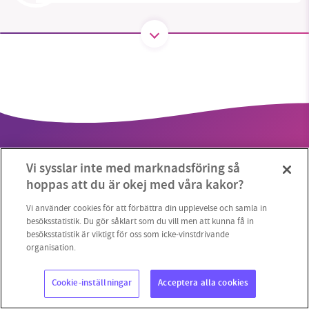
SMB kämpar för en hållbar framtid. Sedan
starten 2010 har vår ideella redaktion drivit
miljödebatten framåt genom
nyhetsbevakning och granskningar. Nu vill vi
utveckla vårt arbete – och vi hoppas att du
vill hjälpa oss.
Vi sysslar inte med marknadsföring så
Stötta vårt arbete genom att swisha en slant till
hoppas att du är okej med våra kakor?
1231368703
Vi använder cookies för att förbättra din upplevelse och samla in
Copyright 2023 © Supermiljöbloggen
Cookieinställningar
besöksstatistik. Du gör såklart som du vill men att kunna få in
besöksstatistik är viktigt för oss som icke-vinstdrivande
Läs vad vi vill göra
organisation.
Cookie-inställningar
Acceptera alla cookies