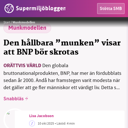
Supermiljöbloggen
Stötta SMB
Raworth, K (2025). The Evolving Doughnut, Doughnut Economics Action Lab, Oxford. Creative Commons
Foto:
HEM
Creative Commons Attribution-ShareAlike 4.0 International
Start
/
Munkmodellen
OMRÅDEN
Munkmodellen
MILJÖFAKTA
Den hållbara ”munken” visar
att BNP bör skrotas
OM OSS
ORÄTTVIS VÄRLD
Den globala
bruttonationalprodukten, BNP, har mer än fördubblats
Sök
Sparade inlägg
Tipsa oss
sedan år 2000. Ändå har framstegen varit modesta när
det gäller att ge fler människor ett värdigt liv. Detta s...
Facebook
Instagram
BlueSky
Snabbläs
Threads
LinkedIn
Lisa Jacobson
10 okt 2025
• Lästid:
4 min