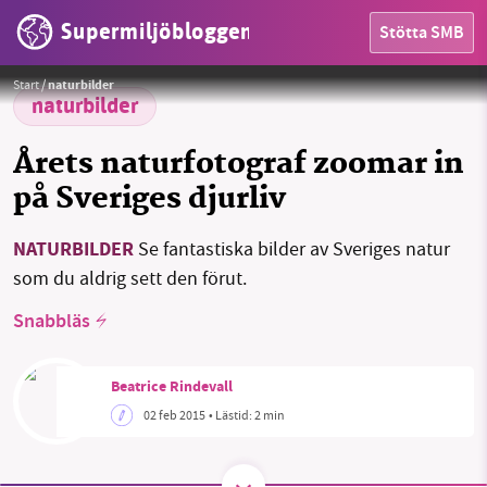
Supermiljöbloggen
Stötta SMB
HEM
Foto:
Jonna Bergström
Start
/
naturbilder
OMRÅDEN
naturbilder
MILJÖFAKTA
Årets naturfotograf zoomar in
på Sveriges djurliv
OM OSS
NATURBILDER
Se fantastiska bilder av Sveriges natur
som du aldrig sett den förut.
Sök
Sparade inlägg
Tipsa oss
Snabbläs
Facebook
Instagram
BlueSky
Beatrice Rindevall
Threads
LinkedIn
02 feb 2015
• Lästid:
2 min