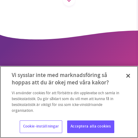
SMB kämpar för en hållbar framtid. Sedan
starten 2010 har vår ideella redaktion drivit
miljödebatten framåt genom
nyhetsbevakning och granskningar. Nu vill vi
utveckla vårt arbete – och vi hoppas att du
vill hjälpa oss.
Vi sysslar inte med marknadsföring så
Stötta vårt arbete genom att swisha en slant till
hoppas att du är okej med våra kakor?
Copyright 2023 © Supermiljöbloggen
Cookieinställningar
1231368703
Vi använder cookies för att förbättra din upplevelse och samla in
besöksstatistik. Du gör såklart som du vill men att kunna få in
besöksstatistik är viktigt för oss som icke-vinstdrivande
Läs vad vi vill göra
organisation.
Cookie-inställningar
Acceptera alla cookies