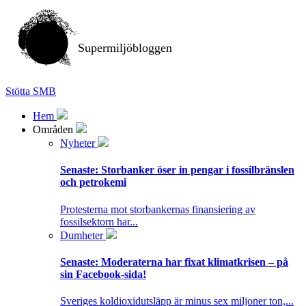
Supermiljöbloggen
Stötta SMB
Hem
Områden
Nyheter
Senaste:
Storbanker öser in pengar i fossilbränslen
och petrokemi
Protesterna mot storbankernas finansiering av
fossilsektorn har...
Dumheter
Senaste:
Moderaterna har fixat klimatkrisen – på
sin Facebook-sida!
Sveriges koldioxidutsläpp är minus sex miljoner ton,...