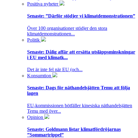
Positiva nyheter
Senaste:
”Därför stödjer vi klimatdemonstrationen”
Över 100 organisationer stödjer den stora
klimatdemonstrationen...
Politik
Senaste:
Dålig affär att ersätta utsläppsminskningar
i EU med klimatk...
Det är inte fel när EU (och...
Konsumtion
Senaste:
Dags för näthandelsjätten Temu att följa
lagen
EU-kommissionen bötfäller kinesiska näthandelsjätten
Temu med över...
Opinion
Senaste:
Goldmann listar klimatfördröjarnas
”Sommartrippel”