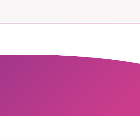
vår
ete –