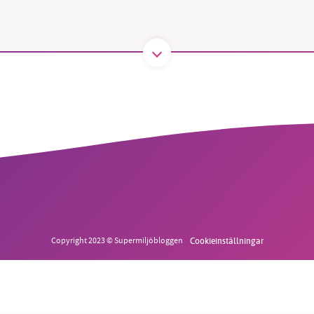
B kämpar för en hållbar framtid. Sedan starten 2010 har 
ideella redaktion drivit miljödebatten framåt genom
tsbevakning och granskningar. Nu vill vi utveckla vårt arb
och vi hoppas att du vill hjälpa oss.
Stötta vårt arbete genom att swisha en slant till
1231368703
Copyright 2023 © Supermiljöbloggen
Cookieinställningar
Läs vad vi vill göra