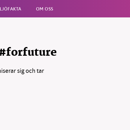
LJÖFAKTA
OM OSS
Esc
#forfuture
serar sig och tar