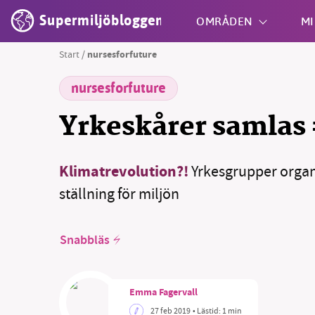
Supermiljöbloggen
OMRÅDEN
MI
Start
/
nursesforfuture
nursesforfuture
Shift + S
Yrkeskårer samlas 
Klimatrevolution?!
Yrkesgrupper organi
ställning för miljön
Snabbläs
Emma Fagervall
27 feb 2019
• Lästid:
1 min