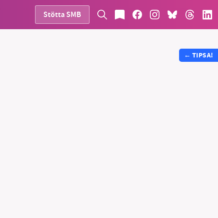
Stötta SMB
←
TIPSA!