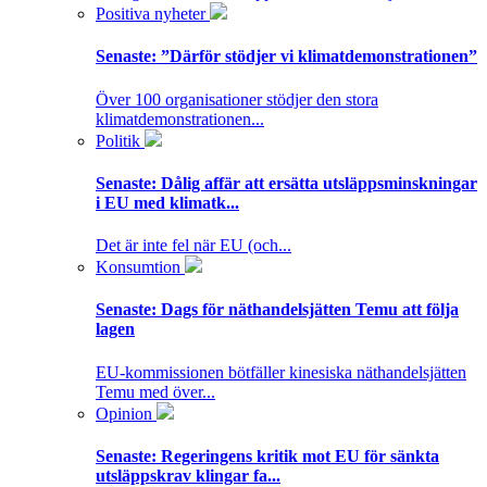
Positiva nyheter
Senaste:
”Därför stödjer vi klimatdemonstrationen”
Över 100 organisationer stödjer den stora
klimatdemonstrationen...
Politik
Senaste:
Dålig affär att ersätta utsläppsminskningar
i EU med klimatk...
Det är inte fel när EU (och...
Konsumtion
Senaste:
Dags för näthandelsjätten Temu att följa
lagen
EU-kommissionen bötfäller kinesiska näthandelsjätten
Temu med över...
Opinion
Senaste:
Regeringens kritik mot EU för sänkta
utsläppskrav klingar fa...