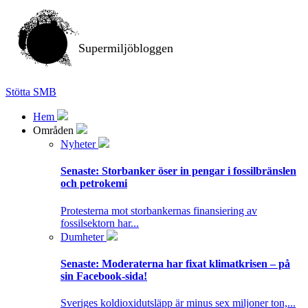
Supermiljöbloggen
Stötta SMB
Hem
Områden
Nyheter
Senaste:
Storbanker öser in pengar i fossilbränslen
och petrokemi
Protesterna mot storbankernas finansiering av
fossilsektorn har...
Dumheter
Senaste:
Moderaterna har fixat klimatkrisen – på
sin Facebook-sida!
Sveriges koldioxidutsläpp är minus sex miljoner ton,...