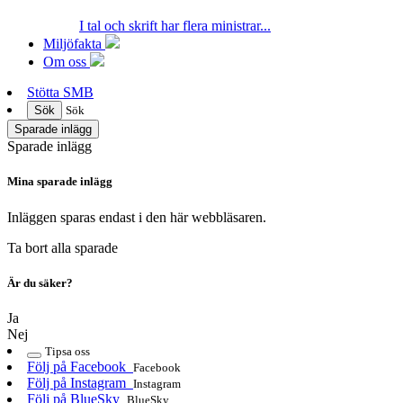
I tal och skrift har flera ministrar...
Miljöfakta
Om oss
Stötta SMB
Sök
Sök
Sparade inlägg
Sparade inlägg
Mina sparade inlägg
Inläggen sparas endast i den här webbläsaren.
Ta bort alla sparade
Är du säker?
Ja
Nej
Tipsa oss
Följ på Facebook
Facebook
Följ på Instagram
Instagram
Följ på BlueSky
BlueSky