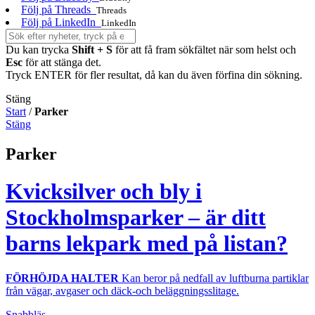
Följ på Threads
Threads
Följ på LinkedIn
LinkedIn
Du kan trycka
Shift + S
för att få fram sökfältet när som helst och
Esc
för att stänga det.
Tryck ENTER för fler resultat, då kan du även förfina din sökning.
Stäng
Start
/
Parker
Stäng
Parker
Kvicksilver och bly i
Stockholmsparker – är ditt
barns lekpark med på listan?
FÖRHÖJDA HALTER
Kan beror på nedfall av luftburna partiklar
från vägar, avgaser och däck-och beläggningsslitage.
Snabbläs