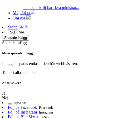
I tal och skrift har flera ministrar...
Miljöfakta
Om oss
Stötta SMB
Sök
Sök
Sparade inlägg
Sparade inlägg
Mina sparade inlägg
Inläggen sparas endast i den här webbläsaren.
Ta bort alla sparade
Är du säker?
Ja
Nej
Tipsa oss
Följ på Facebook
Facebook
Följ på Instagram
Instagram
Följ på BlueSky
BlueSky