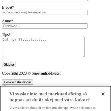
E-post*
Ämne*
Tips*
Lämna detta fält tomt.
Copyright 2023 © Supermiljöbloggen
Cookieinställningar
Vi sysslar inte med marknadsföring så
hoppas att du är okej med våra kakor?
SMB kämpar för en hållbar framtid. Sedan starten 2010 har vår
Vi använder cookies för att förbättra din upplevelse och samla in
ideella redaktion drivit miljödebatten framåt genom nyhetsbevakning