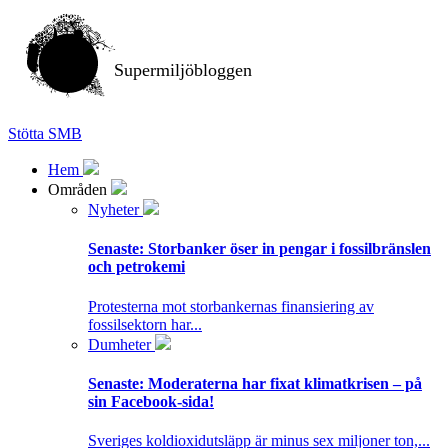
Supermiljöbloggen
Stötta SMB
Hem
Områden
Nyheter
Senaste:
Storbanker öser in pengar i fossilbränslen
och petrokemi
Protesterna mot storbankernas finansiering av
fossilsektorn har...
Dumheter
Senaste:
Moderaterna har fixat klimatkrisen – på
sin Facebook-sida!
Sveriges koldioxidutsläpp är minus sex miljoner ton,...