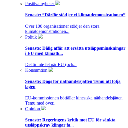
Positiva nyheter
Senaste:
”Därför stödjer vi klimatdemonstrationen”
Över 100 organisationer stödjer den stora
klimatdemonstrationen...
Politik
Senaste:
Dålig affär att ersätta utsläppsminskningar
i EU med klimatk...
Det är inte fel när EU (och...
Konsumtion
Senaste:
Dags för näthandelsjätten Temu att följa
lagen
EU-kommissionen bötfäller kinesiska näthandelsjätten
Temu med över...
Opinion
Senaste:
Regeringens kritik mot EU för sänkta
utsläppskrav klingar fa...