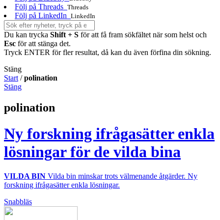
Följ på Threads
Threads
Följ på LinkedIn
LinkedIn
Du kan trycka
Shift + S
för att få fram sökfältet när som helst och
Esc
för att stänga det.
Tryck ENTER för fler resultat, då kan du även förfina din sökning.
Stäng
Start
/
polination
Stäng
polination
Ny forskning ifrågasätter enkla
lösningar för de vilda bina
VILDA BIN
Vilda bin minskar trots välmenande åtgärder. Ny
forskning ifrågasätter enkla lösningar.
Snabbläs