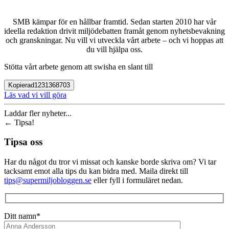
SMB kämpar för en hållbar framtid. Sedan starten 2010 har vår
ideella redaktion drivit miljödebatten framåt genom nyhetsbevakning
och granskningar. Nu vill vi utveckla vårt arbete – och vi hoppas att
du vill hjälpa oss.
Stötta vårt arbete genom att swisha en slant till
Kopierad
1231368703
Läs vad vi vill göra
Laddar fler nyheter...
←
Tipsa!
Tipsa oss
Har du något du tror vi missat och kanske borde skriva om? Vi tar
tacksamt emot alla tips du kan bidra med. Maila direkt till
tips@supermiljobloggen.se
eller fyll i formuläret nedan.
Ditt namn*