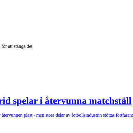
c
för att stänga det.
d spelar i återvunna matchställ
 återvunnen plast - men stora delar av fotbollsindustrin stöttas fortfaran