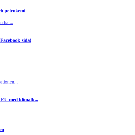
och petrokemi
n har...
 Facebook-sida!
ationen...
i EU med klimatk...
gen