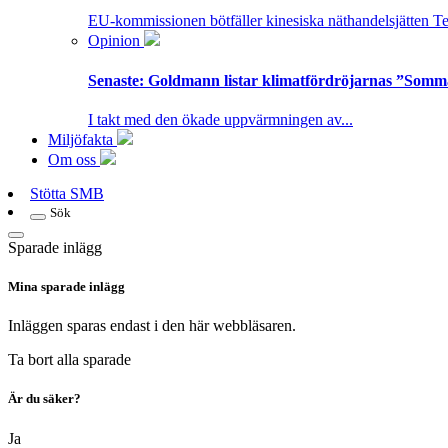
EU-kommissionen bötfäller kinesiska näthandelsjätten T
Opinion
Senaste:
Goldmann listar klimatfördröjarnas ”Somm
I takt med den ökade uppvärmningen av...
Miljöfakta
Om oss
Stötta SMB
Sök
Sparade inlägg
Mina sparade inlägg
Inläggen sparas endast i den här webbläsaren.
Ta bort alla sparade
Är du säker?
Ja