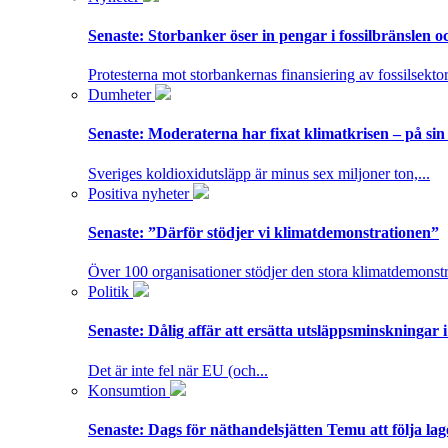
Senaste:
Storbanker öser in pengar i fossilbränslen 
Protesterna mot storbankernas finansiering av fossilsektor
Dumheter
Senaste:
Moderaterna har fixat klimatkrisen – på sin
Sveriges koldioxidutsläpp är minus sex miljoner ton,...
Positiva nyheter
Senaste:
”Därför stödjer vi klimatdemonstrationen”
Över 100 organisationer stödjer den stora klimatdemonstr
Politik
Senaste:
Dålig affär att ersätta utsläppsminskningar 
Det är inte fel när EU (och...
Konsumtion
Senaste:
Dags för näthandelsjätten Temu att följa la