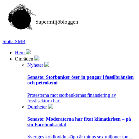
Supermiljöbloggen
Stötta SMB
Hem
Områden
Nyheter
Senaste:
Storbanker öser in pengar i fossilbränslen
och petrokemi
Protesterna mot storbankernas finansiering av
fossilsektorn har...
Dumheter
Senaste:
Moderaterna har fixat klimatkrisen – på
sin Facebook-sida!
Sveriges koldioxidutsläpp är minus sex miljoner ton,...