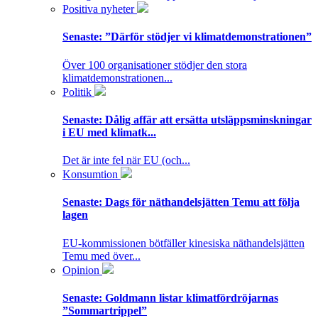
Positiva nyheter
Senaste:
”Därför stödjer vi klimatdemonstrationen”
Över 100 organisationer stödjer den stora
klimatdemonstrationen...
Politik
Senaste:
Dålig affär att ersätta utsläppsminskningar
i EU med klimatk...
Det är inte fel när EU (och...
Konsumtion
Senaste:
Dags för näthandelsjätten Temu att följa
lagen
EU-kommissionen bötfäller kinesiska näthandelsjätten
Temu med över...
Opinion
Senaste:
Goldmann listar klimatfördröjarnas
”Sommartrippel”