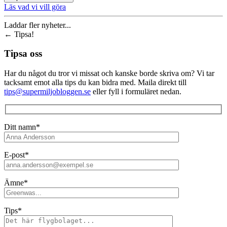
Läs vad vi vill göra
Laddar fler nyheter...
←
Tipsa!
Tipsa oss
Har du något du tror vi missat och kanske borde skriva om? Vi tar
tacksamt emot alla tips du kan bidra med. Maila direkt till
tips@supermiljobloggen.se
eller fyll i formuläret nedan.
Ditt namn*
E-post*
Ämne*
Tips*