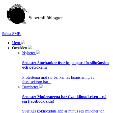
Supermiljöbloggen
Stötta SMB
Hem
Områden
Nyheter
Senaste:
Storbanker öser in pengar i fossilbränslen
och petrokemi
Protesterna mot storbankernas finansiering av
fossilsektorn har...
Dumheter
Senaste:
Moderaterna har fixat klimatkrisen – på
sin Facebook-sida!
Sveriges koldioxidutsläpp är minus sex miljoner ton,...