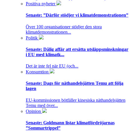
Positiva nyheter
Senaste:
”Därför stödjer vi klimatdemonstrationen”
Över 100 organisationer stödjer den stora
klimatdemonstrationen...
Politik
Senaste:
Dålig affär att ersätta utsläppsminskningar
i EU med klimatk...
Det är inte fel när EU (och...
Konsumtion
Senaste:
Dags för näthandelsjätten Temu att följa
lagen
EU-kommissionen bötfäller kinesiska näthandelsjätten
Temu med över...
Opinion
Senaste:
Goldmann listar klimatfördröjarnas
”Sommartrippel”