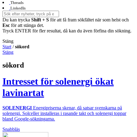
Threads
LinkedIn
Du kan trycka
Shift + S
för att få fram sökfältet när som helst och
Esc
för att stänga det.
Tryck ENTER för fler resultat, då kan du även förfina din sökning.
Stäng
Start
/
sökord
Stäng
sökord
Intresset för solenergi ökat
lavinartat
SOLENERGI
Energipriserna skenar, då satsar svenskarna på
solenergi. Solceller installeras i rasande takt och solenergi toppar
bland Google-sökningarna.
Snabbläs