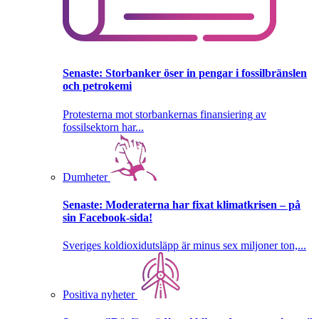
Senaste:
Storbanker öser in pengar i fossilbränslen
och petrokemi
Protesterna mot storbankernas finansiering av
fossilsektorn har...
Dumheter
Senaste:
Moderaterna har fixat klimatkrisen – på
sin Facebook-sida!
Sveriges koldioxidutsläpp är minus sex miljoner ton,...
Positiva nyheter