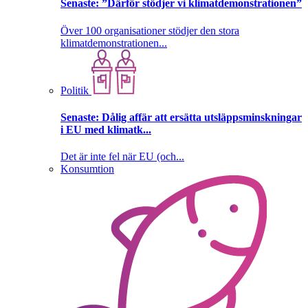
Senaste:
”Därför stödjer vi klimatdemonstrationen”
Över 100 organisationer stödjer den stora
klimatdemonstrationen...
Politik
Senaste:
Dålig affär att ersätta utsläppsminskningar
i EU med klimatk...
Det är inte fel när EU (och...
Konsumtion