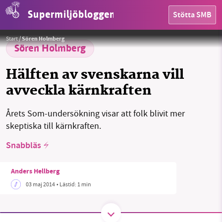
Supermiljöbloggen
Stötta SMB
HEM
Start
/
Sören Holmberg
OMRÅDEN
Sören Holmberg
MILJÖFAKTA
Hälften av svenskarna vill
avveckla kärnkraften
OM OSS
Årets Som-undersökning visar att folk blivit mer
skeptiska till kärnkraften.
Sök
Sparade inlägg
Tipsa oss
Snabbläs
Facebook
Instagram
BlueSky
Anders Hellberg
03 maj 2014
• Lästid:
1 min
Threads
LinkedIn