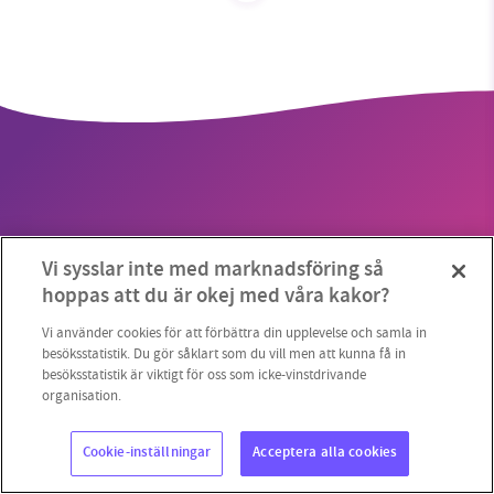
SMB kämpar för en hållbar framtid. Sedan
starten 2010 har vår ideella redaktion drivit
miljödebatten framåt genom
nyhetsbevakning och granskningar. Nu vill vi
utveckla vårt arbete – och vi hoppas att du
vill hjälpa oss.
Vi sysslar inte med marknadsföring så
Stötta vårt arbete genom att swisha en slant till
Copyright 2023 © Supermiljöbloggen
Cookieinställningar
hoppas att du är okej med våra kakor?
1231368703
Vi använder cookies för att förbättra din upplevelse och samla in
besöksstatistik. Du gör såklart som du vill men att kunna få in
besöksstatistik är viktigt för oss som icke-vinstdrivande
Läs vad vi vill göra
organisation.
Cookie-inställningar
Acceptera alla cookies