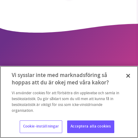
SMB kämpar för en hållbar framtid. Sedan
starten 2010 har vår ideella redaktion drivit
miljödebatten framåt genom
nyhetsbevakning och granskningar. Nu vill vi
utveckla vårt arbete – och vi hoppas att du
vill hjälpa oss.
Vi sysslar inte med marknadsföring så
Stötta vårt arbete genom att swisha en slant till
Copyright 2023 © Supermiljöbloggen
Cookieinställningar
hoppas att du är okej med våra kakor?
1231368703
Vi använder cookies för att förbättra din upplevelse och samla in
besöksstatistik. Du gör såklart som du vill men att kunna få in
besöksstatistik är viktigt för oss som icke-vinstdrivande
Läs vad vi vill göra
organisation.
Cookie-inställningar
Acceptera alla cookies