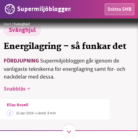
Supermiljöbloggen
Stötta SMB
HEM
Foto:
Tesla Motors (Creative Commons Attribution 4.0 International license)
Start
/
Svänghjul
OMRÅDEN
Svänghjul
MILJÖFAKTA
Energilagring – så funkar det
OM OSS
FÖRDJUPNING
Supermiljöbloggen går igenom de
vanligaste teknikerna för energilagring samt för- och
nackdelar med dessa.
Sök
Sparade inlägg
Tipsa oss
Snabbläs
Facebook
Instagram
BlueSky
Elias Rosell
21 apr 2016
• Lästid:
8 min
Threads
LinkedIn