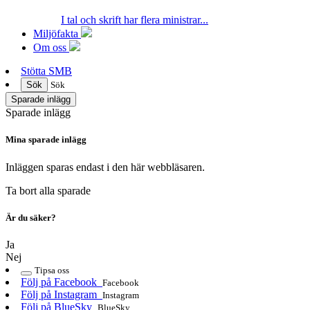
I tal och skrift har flera ministrar...
Miljöfakta
Om oss
Stötta SMB
Sök
Sök
Sparade inlägg
Sparade inlägg
Mina sparade inlägg
Inläggen sparas endast i den här webbläsaren.
Ta bort alla sparade
Är du säker?
Ja
Nej
Tipsa oss
Följ på Facebook
Facebook
Följ på Instagram
Instagram
Följ på BlueSky
BlueSky