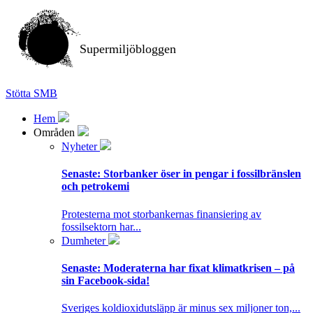
Supermiljöbloggen
Stötta SMB
Hem
Områden
Nyheter
Senaste:
Storbanker öser in pengar i fossilbränslen
och petrokemi
Protesterna mot storbankernas finansiering av
fossilsektorn har...
Dumheter
Senaste:
Moderaterna har fixat klimatkrisen – på
sin Facebook-sida!
Sveriges koldioxidutsläpp är minus sex miljoner ton,...