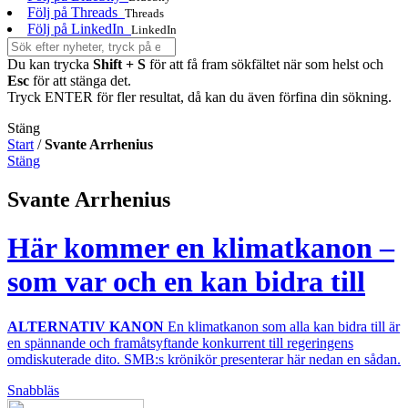
Följ på Threads
Threads
Följ på LinkedIn
LinkedIn
Du kan trycka
Shift + S
för att få fram sökfältet när som helst och
Esc
för att stänga det.
Tryck ENTER för fler resultat, då kan du även förfina din sökning.
Stäng
Start
/
Svante Arrhenius
Stäng
Svante Arrhenius
Här kommer en klimatkanon –
som var och en kan bidra till
ALTERNATIV KANON
En klimatkanon som alla kan bidra till är
en spännande och framåtsyftande konkurrent till regeringens
omdiskuterade dito. SMB:s krönikör presenterar här nedan en sådan.
Snabbläs