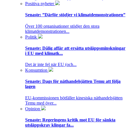
Positiva nyheter
Senaste:
”Därför stödjer vi klimatdemonstrationen”
Över 100 organisationer stödjer den stora
klimatdemonstrationen...
Politik
Senaste:
Dålig affär att ersätta utsläppsminskningar
i EU med klimatk...
Det är inte fel när EU (och...
Konsumtion
Senaste:
Dags för näthandelsjätten Temu att följa
lagen
EU-kommissionen bötfäller kinesiska näthandelsjätten
Temu med över...
Opinion
Senaste:
Regeringens kritik mot EU för sänkta
utsläppskrav klingar fa...