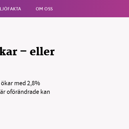
LJÖFAKTA
OM OSS
Esc
ar – eller
i ökar med 2,8%
n är oförändrade kan