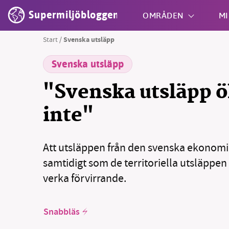
Supermiljöbloggen
OMRÅDEN
MI
Start
/
Svenska utsläpp
Svenska utsläpp
Shift + S
"Svenska utsläpp ök
inte"
Att utsläppen från den svenska ekonom
samtidigt som de territoriella utsläppe
verka förvirrande.
Snabbläs