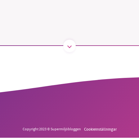
B kämpar för en hållbar framtid. Sedan starten 2010 har 
ideella redaktion drivit miljödebatten framåt genom
tsbevakning och granskningar. Nu vill vi utveckla vårt arb
och vi hoppas att du vill hjälpa oss.
Stötta vårt arbete genom att swisha en slant till
1231368703
Läs vad vi vill göra
Copyright 2023 © Supermiljöbloggen
Cookieinställningar