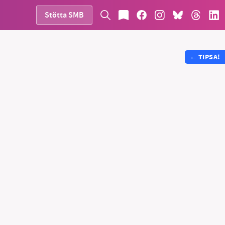
Stötta SMB
←
TIPSA!