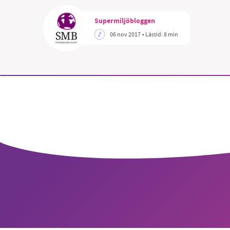
Supermiljöbloggen
06 nov 2017
• Lästid:
8 min
SM
nyhe