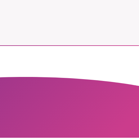
vår
ete –