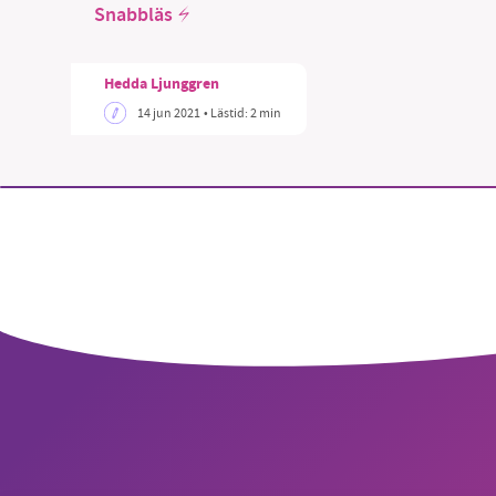
Snabbläs
Hedda Ljunggren
14 jun 2021
• Lästid:
2 min
SM
nyhe