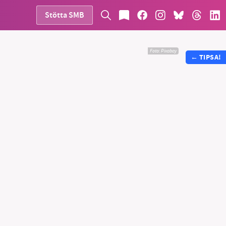
Stötta SMB
Foto:
Pixabay
←
TIPSA!