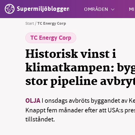
Supermiljöbloggen
OMRÅDEN
MI
Start
/
TC Energy Corp
TC Energy Corp
Shift + S
Historisk vinst i
klimatkampen: byg
stor pipeline avbry
OLJA
I onsdags avbröts byggandet av Ke
Knappt fem månader efter att USA:s pres
tillståndet.