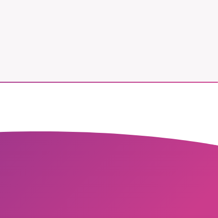
vår
ete –