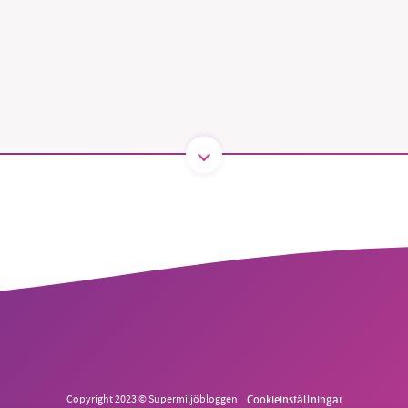
B kämpar för en hållbar framtid. Sedan starten 2010 har 
ideella redaktion drivit miljödebatten framåt genom
tsbevakning och granskningar. Nu vill vi utveckla vårt arb
och vi hoppas att du vill hjälpa oss.
Stötta vårt arbete genom att swisha en slant till
1231368703
Läs vad vi vill göra
Copyright 2023 © Supermiljöbloggen
Cookieinställningar