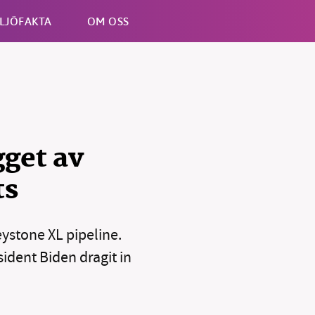
LJÖFAKTA
OM OSS
Esc
get av
ts
ystone XL pipeline.
ident Biden dragit in