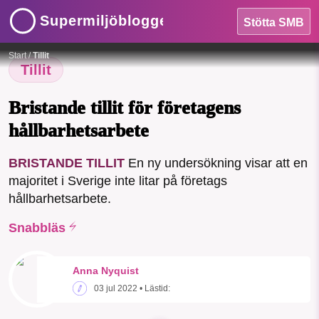
Supermiljöbloggen
Stötta SMB
HEM
Foto:
CYNICALifornia / Pixabay
Start
/
Tillit
OMRÅDEN
Tillit
MILJÖFAKTA
Bristande tillit för företagens
hållbarhetsarbete
OM OSS
BRISTANDE TILLIT
En ny undersökning visar att en
SMB kämpar för en hållbar framtid. Sedan
majoritet i Sverige inte litar på företags
Sök
Sparade inlägg
Tipsa oss
starten 2010 har vår ideella redaktion
hållbarhetsarbete.
drivit miljödebatten framåt genom
nyhetsbevakning och granskningar. Nu
Snabbläs
Facebook
Instagram
BlueSky
vill vi utveckla vårt arbete – och vi
hoppas att du vill hjälpa oss.
Threads
LinkedIn
Anna Nyquist
03 jul 2022
• Lästid:
Stötta vårt arbete genom att swisha en slant till