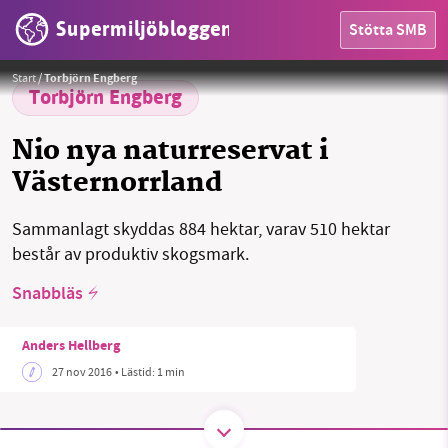
Supermiljöbloggen
Stötta SMB
HEM
Foto: Anders Hellberg
Start
/
Torbjörn Engberg
OMRÅDEN
Torbjörn Engberg
MILJÖFAKTA
Nio nya naturreservat i
Västernorrland
OM OSS
Sammanlagt skyddas 884 hektar, varav 510 hektar
består av produktiv skogsmark.
Sök
Sparade inlägg
Tipsa oss
Snabbläs
Facebook
Instagram
BlueSky
Anders Hellberg
27 nov 2016
• Lästid:
1 min
Threads
LinkedIn