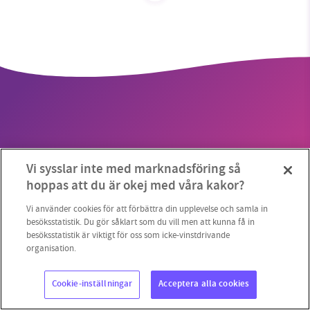
SMB kämpar för en hållbar framtid. Sedan
starten 2010 har vår ideella redaktion drivit
miljödebatten framåt genom
nyhetsbevakning och granskningar. Nu vill vi
utveckla vårt arbete – och vi hoppas att du
vill hjälpa oss.
Vi sysslar inte med marknadsföring så
Stötta vårt arbete genom att swisha en slant till
Copyright 2023 © Supermiljöbloggen
Cookieinställningar
hoppas att du är okej med våra kakor?
1231368703
Vi använder cookies för att förbättra din upplevelse och samla in
besöksstatistik. Du gör såklart som du vill men att kunna få in
besöksstatistik är viktigt för oss som icke-vinstdrivande
Läs vad vi vill göra
organisation.
Cookie-inställningar
Acceptera alla cookies