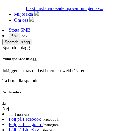
I takt med den ökade uppvärmningen av...
Miljöfakta
Om oss
Stötta SMB
Sök
Sök
Sparade inlägg
Sparade inlägg
Mina sparade inlägg
Inläggen sparas endast i den här webbläsaren.
Ta bort alla sparade
Är du säker?
Ja
Nej
Tipsa oss
Följ på Facebook
Facebook
Följ på Instagram
Instagram
Följ på BlueSky
BlueSky