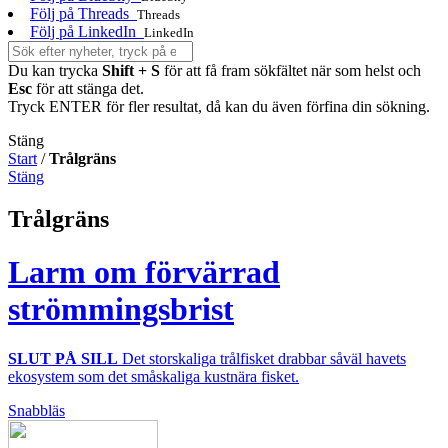
Följ på Threads
Threads
Följ på LinkedIn
LinkedIn
Du kan trycka
Shift + S
för att få fram sökfältet när som helst och
Esc
för att stänga det.
Tryck ENTER för fler resultat, då kan du även förfina din sökning.
Stäng
Start
/
Trålgräns
Stäng
Trålgräns
Larm om förvärrad
strömmingsbrist
SLUT PÅ SILL
Det storskaliga trålfisket drabbar såväl havets
ekosystem som det småskaliga kustnära fisket.
Snabbläs