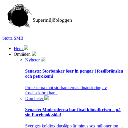
Supermiljöbloggen
Stötta SMB
Hem
Områden
Nyheter
Senaste:
Storbanker öser in pengar i fossilbränslen
och petrokemi
Protesterna mot storbankernas finansiering av
fossilsektorn har...
Dumheter
Senaste:
Moderaterna har fixat klimatkrisen – på
sin Facebook-sida!
Sveriges koldioxidutsläpp är minus sex miljoner ton,...