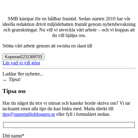
SMB kämpar för en hållbar framtid. Sedan starten 2010 har vår
ideella redaktion drivit miljödebatten framåt genom nyhetsbevakning
och granskningar. Nu vill vi utveckla vårt arbete – och vi hoppas att
du vill hjälpa oss.
Stötta vårt arbete genom att swisha en slant till
Kopierad
1231368703
Läs vad vi vill göra
Laddar fler nyheter...
←
Tipsa!
Tipsa oss
Har du något du tror vi missat och kanske borde skriva om? Vi tar
tacksamt emot alla tips du kan bidra med. Maila direkt till
tips@supermiljobloggen.se
eller fyll i formuläret nedan.
Ditt namn*