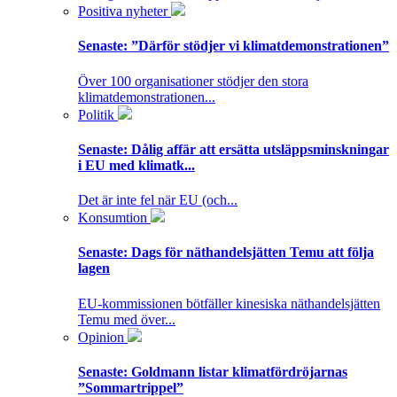
Positiva nyheter
Senaste:
”Därför stödjer vi klimatdemonstrationen”
Över 100 organisationer stödjer den stora
klimatdemonstrationen...
Politik
Senaste:
Dålig affär att ersätta utsläppsminskningar
i EU med klimatk...
Det är inte fel när EU (och...
Konsumtion
Senaste:
Dags för näthandelsjätten Temu att följa
lagen
EU-kommissionen bötfäller kinesiska näthandelsjätten
Temu med över...
Opinion
Senaste:
Goldmann listar klimatfördröjarnas
”Sommartrippel”