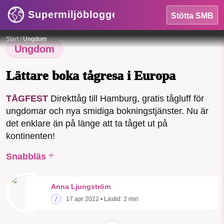
Supermiljöbloggen
Stötta SMB
HEM
Tåg i Schweiz.
Foto:
Andreas Stuts / Unsplash License
Start
/
Ungdom
OMRÅDEN
Ungdom
MILJÖFAKTA
Lättare boka tågresa i Europa
OM OSS
TÅGFEST
Direkttåg till Hamburg, gratis tågluff för
ungdomar och nya smidiga bokningstjänster. Nu är
SMB kämpar för en hållbar framtid. Sedan
det enklare än på länge att ta tåget ut på
Sök
Sparade inlägg
Tipsa oss
starten 2010 har vår ideella redaktion
kontinenten!
drivit miljödebatten framåt genom
Snabbläs
nyhetsbevakning och granskningar. Nu
Facebook
Instagram
BlueSky
vill vi utveckla vårt arbete – och vi
hoppas att du vill hjälpa oss.
Anna Ljungström
Threads
LinkedIn
17 apr 2022
• Lästid:
2 min
Stötta vårt arbete genom att swisha en slant till