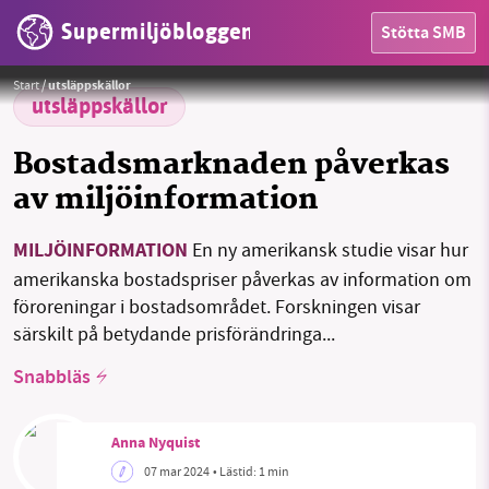
Supermiljöbloggen
Stötta SMB
HEM
Foto:
Pexels / Pixabay
Start
/
utsläppskällor
OMRÅDEN
utsläppskällor
MILJÖFAKTA
Bostadsmarknaden påverkas
av miljöinformation
OM OSS
MILJÖINFORMATION
En ny amerikansk studie visar hur
amerikanska bostadspriser påverkas av information om
Sök
Sparade inlägg
Tipsa oss
föroreningar i bostadsområdet. Forskningen visar
särskilt på betydande prisförändringa...
Facebook
Instagram
BlueSky
Snabbläs
Threads
LinkedIn
Anna Nyquist
07 mar 2024
• Lästid:
1 min