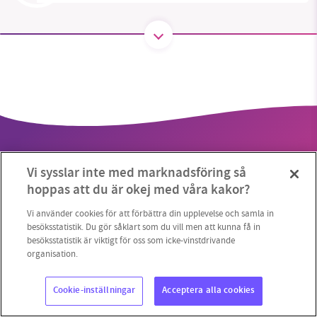
SMB kämpar för en hållbar framtid. Sedan
starten 2010 har vår ideella redaktion drivit
miljödebatten framåt genom
nyhetsbevakning och granskningar. Nu vill vi
utveckla vårt arbete – och vi hoppas att du
vill hjälpa oss.
Vi sysslar inte med marknadsföring så
Stötta vårt arbete genom att swisha en slant till
hoppas att du är okej med våra kakor?
1231368703
Vi använder cookies för att förbättra din upplevelse och samla in
Copyright 2023 © Supermiljöbloggen
Cookieinställningar
besöksstatistik. Du gör såklart som du vill men att kunna få in
besöksstatistik är viktigt för oss som icke-vinstdrivande
Läs vad vi vill göra
organisation.
Cookie-inställningar
Acceptera alla cookies