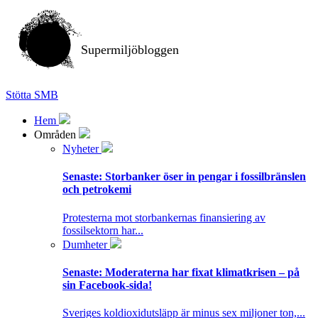
Supermiljöbloggen
Stötta SMB
Hem
Områden
Nyheter
Senaste:
Storbanker öser in pengar i fossilbränslen
och petrokemi
Protesterna mot storbankernas finansiering av
fossilsektorn har...
Dumheter
Senaste:
Moderaterna har fixat klimatkrisen – på
sin Facebook-sida!
Sveriges koldioxidutsläpp är minus sex miljoner ton,...