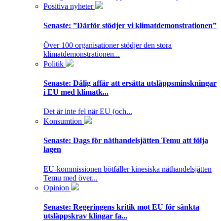
Positiva nyheter
Senaste:
”Därför stödjer vi klimatdemonstrationen”
Över 100 organisationer stödjer den stora
klimatdemonstrationen...
Politik
Senaste:
Dålig affär att ersätta utsläppsminskningar
i EU med klimatk...
Det är inte fel när EU (och...
Konsumtion
Senaste:
Dags för näthandelsjätten Temu att följa
lagen
EU-kommissionen bötfäller kinesiska näthandelsjätten
Temu med över...
Opinion
Senaste:
Regeringens kritik mot EU för sänkta
utsläppskrav klingar fa...