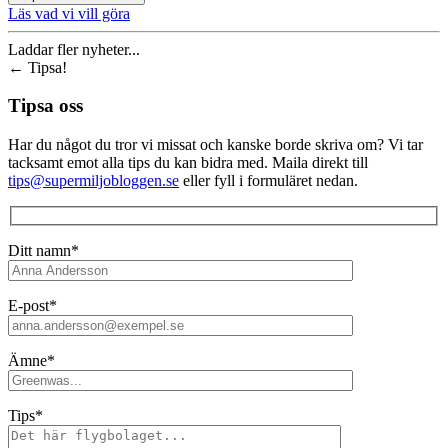
Läs vad vi vill göra
Laddar fler nyheter...
←
Tipsa!
Tipsa oss
Har du något du tror vi missat och kanske borde skriva om? Vi tar
tacksamt emot alla tips du kan bidra med. Maila direkt till
tips@supermiljobloggen.se
eller fyll i formuläret nedan.
Ditt namn*
E-post*
Ämne*
Tips*