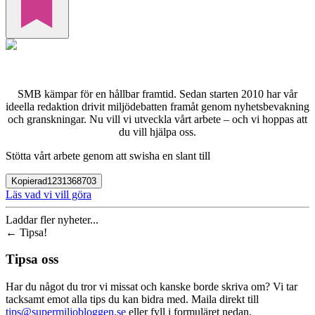
SMB kämpar för en hållbar framtid. Sedan starten 2010 har vår
ideella redaktion drivit miljödebatten framåt genom nyhetsbevakning
och granskningar. Nu vill vi utveckla vårt arbete – och vi hoppas att
du vill hjälpa oss.
Stötta vårt arbete genom att swisha en slant till
Kopierad
1231368703
Läs vad vi vill göra
Laddar fler nyheter...
←
Tipsa!
Tipsa oss
Har du något du tror vi missat och kanske borde skriva om? Vi tar
tacksamt emot alla tips du kan bidra med. Maila direkt till
tips@supermiljobloggen.se
eller fyll i formuläret nedan.