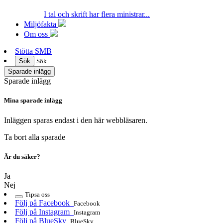
I tal och skrift har flera ministrar...
Miljöfakta
Om oss
Stötta SMB
Sök
Sök
Sparade inlägg
Sparade inlägg
Mina sparade inlägg
Inläggen sparas endast i den här webbläsaren.
Ta bort alla sparade
Är du säker?
Ja
Nej
Tipsa oss
Följ på Facebook
Facebook
Följ på Instagram
Instagram
Följ på BlueSky
BlueSky