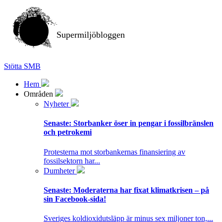
Supermiljöbloggen
Stötta SMB
Hem
Områden
Nyheter
Senaste:
Storbanker öser in pengar i fossilbränslen
och petrokemi
Protesterna mot storbankernas finansiering av
fossilsektorn har...
Dumheter
Senaste:
Moderaterna har fixat klimatkrisen – på
sin Facebook-sida!
Sveriges koldioxidutsläpp är minus sex miljoner ton,...