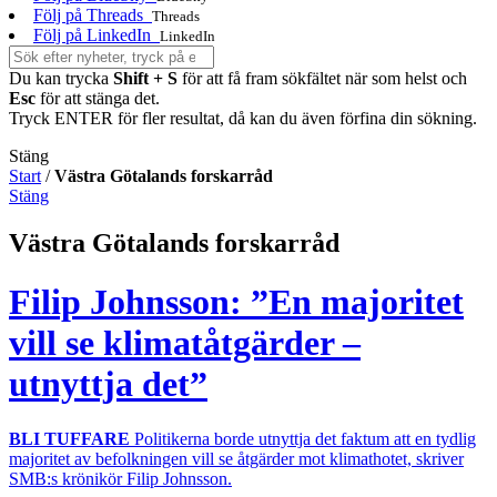
Följ på Threads
Threads
Följ på LinkedIn
LinkedIn
Du kan trycka
Shift + S
för att få fram sökfältet när som helst och
Esc
för att stänga det.
Tryck ENTER för fler resultat, då kan du även förfina din sökning.
Stäng
Start
/
Västra Götalands forskarråd
Stäng
Västra Götalands forskarråd
Filip Johnsson: ”En majoritet
vill se klimatåtgärder –
utnyttja det”
BLI TUFFARE
Politikerna borde utnyttja det faktum att en tydlig
majoritet av befolkningen vill se åtgärder mot klimathotet, skriver
SMB:s krönikör Filip Johnsson.