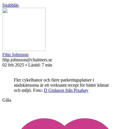
Snabbläs
Filip Johnsson
filip.johnsson@chalmers.se
02 feb 2025
• Lästid:
7 min
Fler cykelbanor och färre parkeringsplatser i
stadskärnorna är ett verksamt recept för bättre klimat
och miljö.
Foto:
D Gislason från Pixabay
Gilla