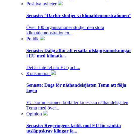
Positiva nyheter
Senaste:
”Därför stödjer vi klimatdemonstrationen”
Över 100 organisationer stödjer den stora
klimatdemonstrationen...
Politik
Senaste:
Dålig affär att ersätta utsläppsminskningar
i EU med klimatk...
Det är inte fel när EU (och...
Konsumtion
Senaste:
Dags för näthandelsjätten Temu att följa
lagen
EU-kommissionen bötfäller kinesiska näthandelsjätten
Temu med över...
Opinion
Senaste:
Regeringens kritik mot EU för sänkta
utsläppskrav klingar fa...