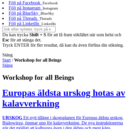
Följ på Facebook
Facebook
Följ på Instagram
Instagram
Följ på BlueSky
BlueSky
Följ på Threads
Threads
Följ på LinkedIn
LinkedIn
Du kan trycka
Shift + S
för att få fram sökfältet när som helst och
Esc
för att stänga det.
Tryck ENTER för fler resultat, då kan du även förfina din sökning.
Stäng
Start
/
Workshop for all Beings
Stäng
Workshop for all Beings
Europas äldsta urskog hotas av
kalavverkning
URSKOG
Ett nytt tillägg i skogsplanen för Europas äldsta urskog,
Bialowieza, öppnar upp för kalavverkning. De nya instruktionerna
gör det möjligt att kalhugga även i den äldsta och mest käns...