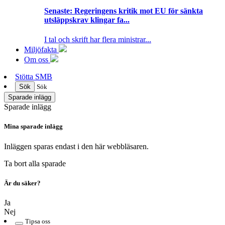
Senaste:
Regeringens kritik mot EU för sänkta
utsläppskrav klingar fa...
I tal och skrift har flera ministrar...
Miljöfakta
Om oss
Stötta SMB
Sök
Sök
Sparade inlägg
Sparade inlägg
Mina sparade inlägg
Inläggen sparas endast i den här webbläsaren.
Ta bort alla sparade
Är du säker?
Ja
Nej
Tipsa oss