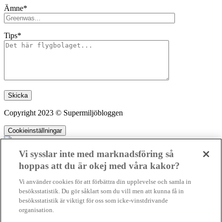
Ämne*
Tips*
Lämna detta fält tomt.
Copyright 2023 © Supermiljöbloggen
Cookieinställningar
Vi sysslar inte med marknadsföring så
hoppas att du är okej med våra kakor?
SMB kämpar för en hållbar framtid. Sedan starten 2010 har vår
Vi använder cookies för att förbättra din upplevelse och samla in
ideella redaktion drivit miljödebatten framåt genom nyhetsbevakning
besöksstatistik. Du gör såklart som du vill men att kunna få in
och granskningar. Nu vill vi utveckla vårt arbete – och vi hoppas att
besöksstatistik är viktigt för oss som icke-vinstdrivande
du vill hjälpa oss.
organisation.
Stötta vårt arbete genom att swisha en slant till