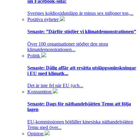
sin Facebook-sida!
Sveriges koldioxidutsläpp är minus sex miljoner ton,...
Positiva nyheter
Senaste:
”Därför stödjer vi klimatdemonstrationen”
Över 100 organisationer stödjer den stora
klimatdemonstrationen...
Politik
Senaste:
Dålig affär att ersätta utsläppsminskningar
i EU med klimatk...
Det är inte fel när EU (och...
Konsumtion
Senaste:
Dags för näthandelsjätten Temu att följa
lagen
EU-kommissionen bötfäller kinesiska näthandelsjätten
Temu med över...
Opinion