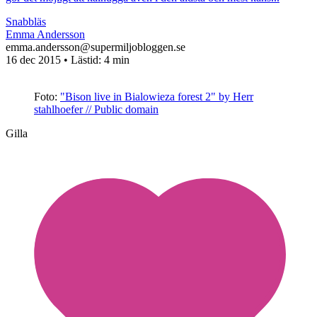
Snabbläs
Emma Andersson
emma.andersson@supermiljobloggen.se
16 dec 2015
• Lästid:
4 min
Foto:
"Bison live in Bialowieza forest 2" by Herr
stahlhoefer // Public domain
Gilla