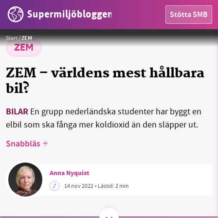
Bijzonder aan dit prototype zijn de gebruikte materialen. Het chassis is een composiet met lagen vlas
Supermiljöbloggen
geïmpregneerd met oceaanplastic verstevigd door een honingraatstructuur van recycled PET. De stoelen zijn
Stötta SMB
gemaakt van kokosnootvezel en paardenhaar en bekleed met een stof van recycled PET. foto: Bart van
HEM
Overbeeke
Start
/
ZEM
OMRÅDEN
ZEM
MILJÖFAKTA
ZEM – världens mest hållbara
bil?
OM OSS
BILAR
En grupp nederländska studenter har byggt en
elbil som ska fånga mer koldioxid än den släpper ut.
Sök
Sparade inlägg
Tipsa oss
Snabbläs
Facebook
Instagram
BlueSky
Anna Nyquist
Threads
LinkedIn
14 nov 2022
• Lästid:
2 min