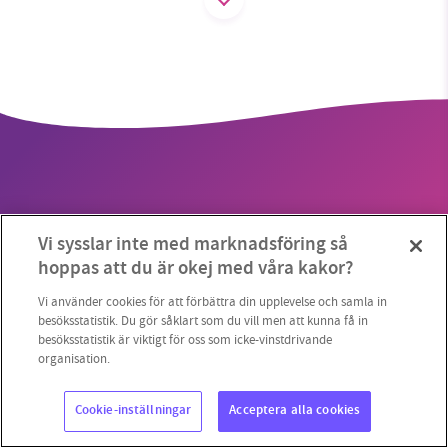
SMB kämpar för en hållbar framtid. Sedan
starten 2010 har vår ideella redaktion drivit
miljödebatten framåt genom
nyhetsbevakning och granskningar. Nu vill vi
utveckla vårt arbete – och vi hoppas att du
vill hjälpa oss.
Vi sysslar inte med marknadsföring så
Stötta vårt arbete genom att swisha en slant till
hoppas att du är okej med våra kakor?
Copyright 2023 © Supermiljöbloggen
Cookieinställningar
1231368703
Vi använder cookies för att förbättra din upplevelse och samla in
besöksstatistik. Du gör såklart som du vill men att kunna få in
besöksstatistik är viktigt för oss som icke-vinstdrivande
Läs vad vi vill göra
organisation.
Cookie-inställningar
Acceptera alla cookies