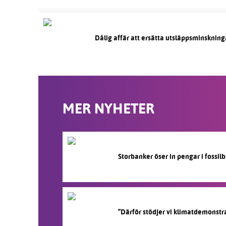
Dålig affär att ersätta utsläppsminskning
MER NYHETER
Storbanker öser in pengar i fossi
”Därför stödjer vi klimatdemonstr