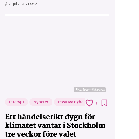
29 jul 2026
• Lästid:
Foto: Supermijöbloggen
Intervju
Nyheter
Positiva nyheter
7
Ett händelserikt dygn för
klimatet väntar i Stockholm
tre veckor före valet