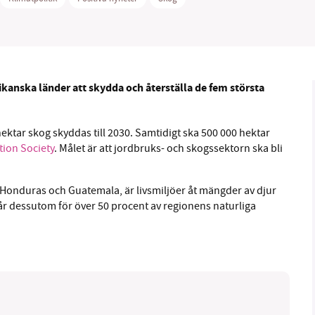
1231368703
Läs vad vi vill göra
kanska länder att skydda och återställa de fem största
ektar skog skyddas till 2030. Samtidigt ska 500 000 hektar
tion Society
. Målet är att jordbruks- och skogssektorn ska bli
 Honduras och Guatemala, är livsmiljöer åt mängder av djur
år dessutom för över 50 procent av regionens naturliga