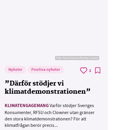
Foto:
Kevin Snyman/Pixabay Licence
Nyheter
Positiva nyheter
2
”Därför stödjer vi
klimatdemonstrationen”
KLIMATENGAGEMANG
Varför stödjer Sveriges
Konsumenter, RFSU och Clowner utan gränser
den stora klimatdemonstrationen? För att
klimatfrågan berör precis...