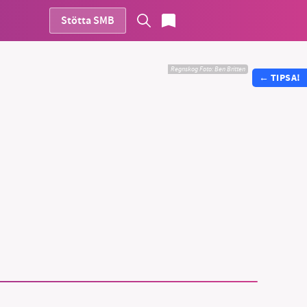
Stötta SMB
Regnskog
Foto:
Ben Britten
←
TIPSA!
vår
ete –