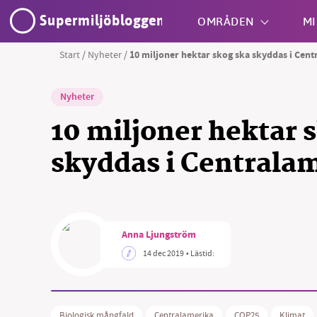
Supermiljöbloggen
OMRÅDEN
MI
Start
/
Nyheter
/
10 miljoner hektar skog ska skyddas i Cen
Shift + S
Nyheter
10 miljoner hektar 
skyddas i Centrala
SM
Anna Ljungström
nyhe
14 dec 2019
• Lästid:
Biologisk mångfald
Centralamerika
COP25
Klimat