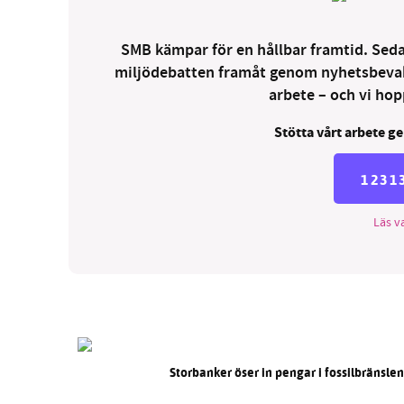
SMB kämpar för en hållbar framtid. Sedan
miljödebatten framåt genom nyhetsbevakni
arbete – och vi hopp
Stötta vårt arbete ge
1231
Läs va
Storbanker öser in pengar i fossilbränsle