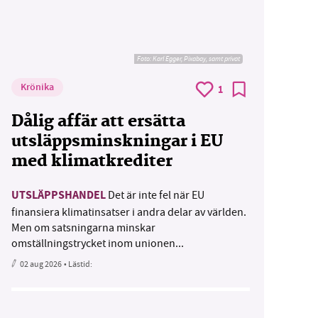
Foto:
Karl Egger, Pixabay, samt privat
Krönika
1
Dålig affär att ersätta
utsläppsminskningar i EU
med klimatkrediter
UTSLÄPPSHANDEL
Det är inte fel när EU
finansiera klimatinsatser i andra delar av världen.
Men om satsningarna minskar
omställningstrycket inom unionen...
02 aug 2026
• Lästid: