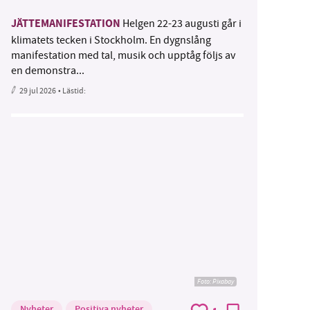
JÄTTEMANIFESTATION
Helgen 22-23 augusti går i
klimatets tecken i Stockholm. En dygnslång
manifestation med tal, musik och upptåg följs av
en demonstra...
29 jul 2026
• Lästid:
Foto:
Pixabay
Nyheter
Positiva nyheter