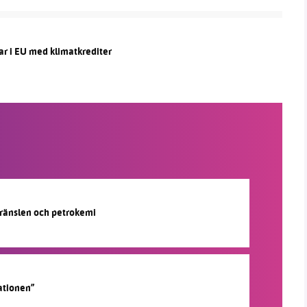
ar i EU med klimatkrediter
lbränslen och petrokemi
ationen”