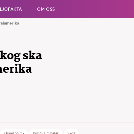
LJÖFAKTA
OM OSS
tralamerika
Esc
skog ska
merika
B kämpar för en hållbar framtid. Sedan starten 2010 har 
ideella redaktion drivit miljödebatten framåt genom
tsbevakning och granskningar. Nu vill vi utveckla vårt arb
och vi hoppas att du vill hjälpa oss.
Stötta vårt arbete genom att swisha en slant till
Klimatpolitik
Positiva nyheter
Skog