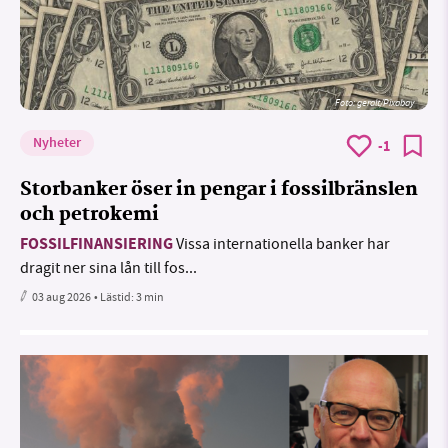
Foto:
geralt/Pixabay
Nyheter
-1
Storbanker öser in pengar i fossilbränslen
och petrokemi
FOSSILFINANSIERING
Vissa internationella banker har
dragit ner sina lån till fos...
03 aug 2026
• Lästid:
3 min