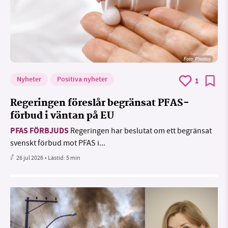
Foto:
Pixabay
Nyheter
Positiva nyheter
1
Regeringen föreslår begränsat PFAS-
förbud i väntan på EU
PFAS FÖRBJUDS
Regeringen har beslutat om ett begränsat
svenskt förbud mot PFAS i...
26 jul 2026
• Lästid:
5 min