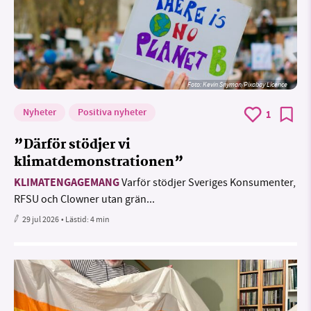
Foto:
Kevin Snyman/Pixabay Licence
Nyheter
Positiva nyheter
1
”Därför stödjer vi
klimatdemonstrationen”
KLIMATENGAGEMANG
Varför stödjer Sveriges Konsumenter,
RFSU och Clowner utan grän...
29 jul 2026
• Lästid:
4 min