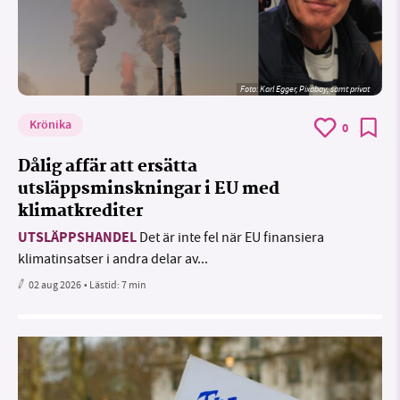
Foto:
Karl Egger, Pixabay, samt privat
Krönika
0
Dålig affär att ersätta
utsläppsminskningar i EU med
klimatkrediter
UTSLÄPPSHANDEL
Det är inte fel när EU finansiera
klimatinsatser i andra delar av...
02 aug 2026
• Lästid:
7 min