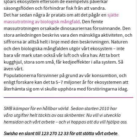
sjöars ekosystem eftersom de exempelvis påverkar
säsongsflöden och förhindrar fisk från att vandra.
Det har sedan några år pratats om att det pågår en
sjätte
massutrotning av biologisk mångfald
. Den femte
massutrotningen orsakade dinosauriernas försvinnande. Den
stora anledningen beskrivs vara den mänskliga aktiviteten, och
siffrorna är alltså helt i linje med den beskrivningen. Naturen
och den biologiska mångfalden utgör vårt ekosystem – inte
bara vår mark utan också vår luft och våra hav. Att ta bort
kugghjul, stora som små, får kedjeeffekter i alla system. Så
även vårt.
Populationerna försvinner på grund av vår konsumtion, och
enligt forskare kan det ta 5–7 miljoner år för ekosystemen att
återhämta sig om vi skulle upphöra med förstöringarna idag.
SMB kämpar för en hållbar värld. Sedan starten 2010 har
våra utgifter helt täckts av oss skribenter. Nu vill vi utveckla
hemsidan och vårt arbete – och vi hoppas att du vill hjälpa oss.
Swisha en slant till 123 270 12 33 för att stötta vårt arbete.