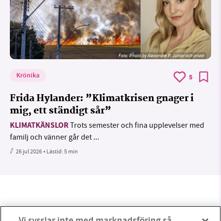
Foto:
Photo by Alexandre P. Junior och privat
Krönika
5
Frida Hylander: ”Klimatkrisen gnager i
mig, ett ständigt sår”
KLIMATKÄNSLOR
Trots semester och fina upplevelser med
familj och vänner går det ...
26 jul 2026
• Lästid:
5 min