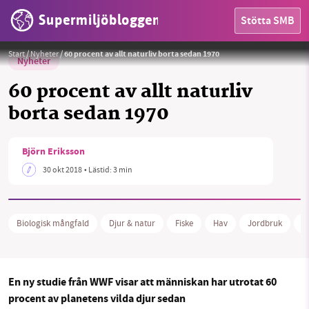
Supermiljöbloggen
Stötta SMB
Habitatförstörelse, biologisk mångfald, utdöende, arter
Foto:
Rod Waddington (CC BY-SA 2.0)
Start
/
Nyheter
/
60 procent av allt naturliv borta sedan 1970
Nyheter
60 procent av allt naturliv
borta sedan 1970
HEM
Björn Eriksson
OMRÅDEN
30 okt 2018
• Lästid:
3 min
MILJÖFAKTA
Biologisk mångfald
Djur & natur
Fiske
Hav
Jordbruk
K
OM OSS
En ny studie från WWF visar att människan har utrotat 60
Sök
Sparade inlägg
Tipsa oss
procent av planetens vilda djur sedan