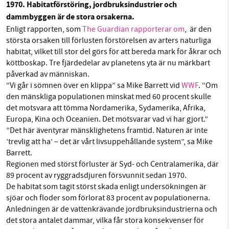
1970. Habitatförstöring, jordbruksindustrier och
Facebook
Instagram
BlueSky
dammbyggen är de stora orsakerna.
Enligt rapporten, som
The Guardian rapporterar om
, är den
SMB kämpar för en hållbar framtid. Sedan
största orsaken till förlusten förstörelsen av arters naturliga
Threads
LinkedIn
habitat, vilket till stor del görs för att bereda mark för åkrar och
starten 2010 har vår ideella redaktion drivit
köttboskap. Tre fjärdedelar av planetens yta är nu märkbart
miljödebatten framåt genom
påverkad av människan.
nyhetsbevakning och granskningar. Nu vill vi
“Vi går i sömnen över en klippa” sa Mike Barrett vid
WWF
. “Om
utveckla vårt arbete – och vi hoppas att du
den mänskliga populationen minskat med 60 procent skulle
vill hjälpa oss.
det motsvara att tömma Nordamerika, Sydamerika, Afrika,
Europa, Kina och Oceanien. Det motsvarar vad vi har gjort.”
Stötta vårt arbete genom att swisha en slant till
”Det här äventyrar mänsklighetens framtid. Naturen är inte
’trevlig att ha’ – det är vårt livsuppehållande system”, sa Mike
1231368703
Barrett.
Regionen med störst förluster är Syd- och Centralamerika, där
89 procent av ryggradsdjuren försvunnit sedan 1970.
Läs vad vi vill göra
De habitat som tagit störst skada enligt undersökningen är
sjöar och floder som förlorat 83 procent av populationerna.
Anledningen är de vattenkrävande jordbruksindustrierna och
det stora antalet dammar, vilka får stora konsekvenser för