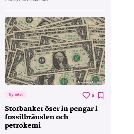
Foto:
geralt/Pixabay
Nyheter
0
Storbanker öser in pengar i
fossilbränslen och
petrokemi