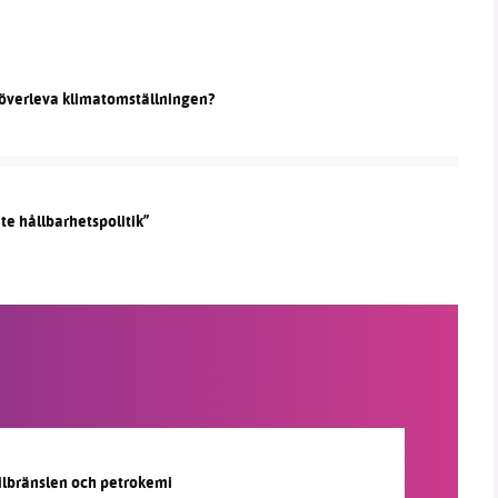
överleva klimatomställningen?
nte hållbarhetspolitik”
silbränslen och petrokemi