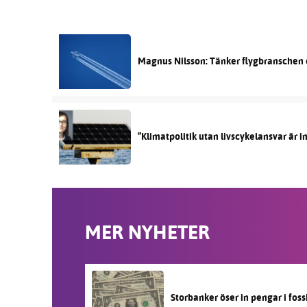
Magnus Nilsson: Tänker flygbranschen 
”Klimatpolitik utan livscykelansvar är i
MER NYHETER
Storbanker öser in pengar i fos