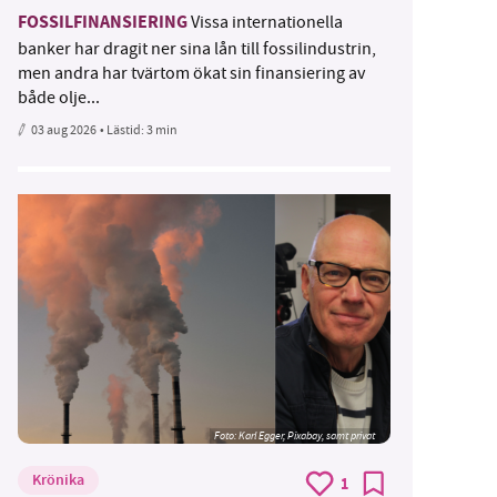
FOSSILFINANSIERING
Vissa internationella
banker har dragit ner sina lån till fossilindustrin,
men andra har tvärtom ökat sin finansiering av
både olje...
03 aug 2026
• Lästid:
3 min
Foto:
Karl Egger, Pixabay, samt privat
Krönika
1