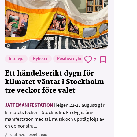
Foto: Supermijöbloggen
Intervju
Nyheter
Positiva nyheter
7
Ett händelserikt dygn för
klimatet väntar i Stockholm
tre veckor före valet
JÄTTEMANIFESTATION
Helgen 22-23 augusti går i
klimatets tecken i Stockholm. En dygnslång
manifestation med tal, musik och upptåg följs av
en demonstra...
29 jul 2026
• Lästid:
6 min