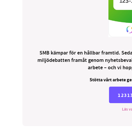
SMB kämpar för en hållbar framtid. Sedan
miljödebatten framåt genom nyhetsbevakni
arbete – och vi hopp
Stötta vårt arbete ge
1231
Läs va