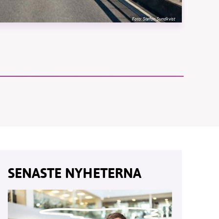
Foto:
Stefan Sundkvist
vår
ete –
SENASTE NYHETERNA