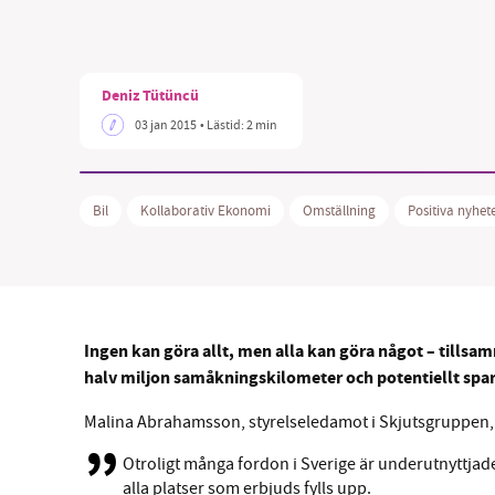
Deniz Tütüncü
03 jan 2015
• Lästid:
2 min
SM
nyhe
Bil
Kollaborativ Ekonomi
Omställning
Positiva nyhet
Ingen kan göra allt, men alla kan göra något – tillsa
halv miljon samåkningskilometer och potentiellt spara
Malina Abrahamsson, styrelseledamot i Skjutsgruppen, 
Otroligt många fordon i Sverige är underutnyttjade,
alla platser som erbjuds fylls upp.