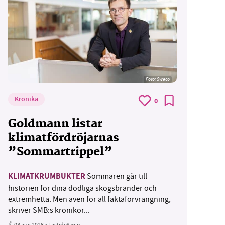
Foto: Sweco
Krönika
0
Goldmann listar
klimatfördröjarnas
”Sommartrippel”
KLIMATKRUMBUKTER
Sommaren går till
historien för dina dödliga skogsbränder och
extremhetta. Men även för all faktaförvrängning,
skriver SMB:s krönikör...
08 aug 2026
• Lästid:
6 min