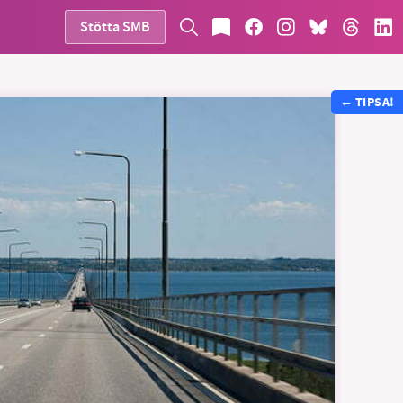
Stötta SMB
←
TIPSA!