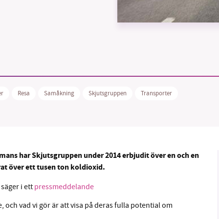
B kämpar för en hållbar framtid. Sedan starten 2010 har 
ideella redaktion drivit miljödebatten framåt genom
tsbevakning och granskningar. Nu vill vi utveckla vårt arb
er
Resa
Samåkning
Skjutsgruppen
Transporter
och vi hoppas att du vill hjälpa oss.
Stötta vårt arbete genom att swisha en slant till
1231368703
mmans har Skjutsgruppen under 2014 erbjudit över en och en
t över ett tusen ton koldioxid.
Läs vad vi vill göra
säger i ett
pressmeddelande
 och vad vi gör är att visa på deras fulla potential om