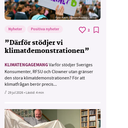
Foto:
Kevin Snyman/Pixabay Licence
Nyheter
Positiva nyheter
2
”Därför stödjer vi
klimatdemonstrationen”
KLIMATENGAGEMANG
Varför stödjer Sveriges
Konsumenter, RFSU och Clowner utan gränser
den stora klimatdemonstrationen? För att
klimatfrågan berör precis...
29 jul 2026
• Lästid:
4 min