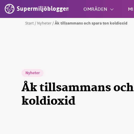
Supermiljöbloggen
OMRÅDEN
MI
Start
/
Nyheter
/
Åk tillsammans och spara ton koldioxid
Shift + S
Nyheter
Åk tillsammans och
koldioxid