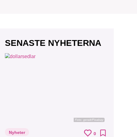
SENASTE NYHETERNA
Foto:
geralt/Pixabay
Nyheter
0