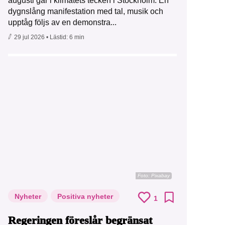
augusti går i klimatets tecken i Stockholm. En
dygnslång manifestation med tal, musik och
upptåg följs av en demonstra...
29 jul 2026
• Lästid:
6 min
Foto:
Pixabay
Nyheter
Positiva nyheter
1
Regeringen föreslår begränsat