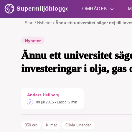
Supermiljöbloggen
OMRÅDEN
M
Start
/
Nyheter
/
Ännu ett universitet säger nej till inve
Shift + S
Nyheter
Ännu ett universitet säger
investeringar i olja, gas 
SMB 
Anders Hellberg
nyh
09 jul 2015
• Lästid:
2 min
350.org
Klimat
Olivia Linander