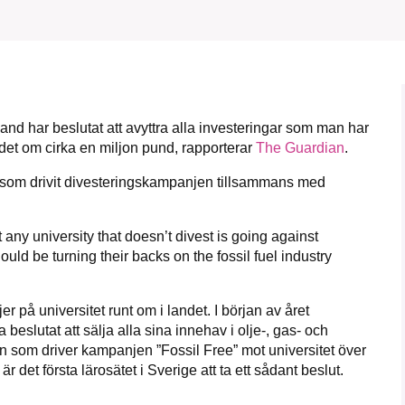
1231368703
Läs vad vi vill göra
and har beslutat att avyttra alla investeringar som man har
r det om cirka en miljon pund, rapporterar
The Guardian
.
 som drivit divesteringskampanjen tillsammans med
 any university that doesn’t divest is going against
ould be turning their backs on the fossil fuel industry
r på universitet runt om i landet. I början av året
eslutat att sälja alla sina innehav i olje-, gas- och
en som driver kampanjen ”Fossil Free” mot universitet över
r det första lärosätet i Sverige att ta ett sådant beslut.