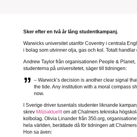
Sker efter en två år lång studentkampanj.
Warwicks universitet utanför Coventry i centrala Engl
i bolag som utvinner olja, gas och kol. Totalt handla
Andrew Taylor från organisationen People & Planet,
studenterna på universitetet, säger till tidningen:
– Warwick’s decision is another clear signal that
the tide. Any institution with a moral compass sh
now.
I Sverige driver tusentals studenter liknande kampanje
skrev
Miljöaktuellt
om att Chalmers tekniska högskola b
kolbolag. Olivia Linander från 350.org, organisation
hela världen, berättade då för tidningen att Chalmers ä
Hon sa även: