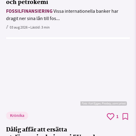
och petrokemi
FOSSILFINANSIERING
Vissa internationella banker har
dragit ner sina lån till fos...
03 aug 2026
• Lästid:
3 min
Foto:
Karl Egger, Pixabay, samt privat
Krönika
1
Dålig affär att ersätta