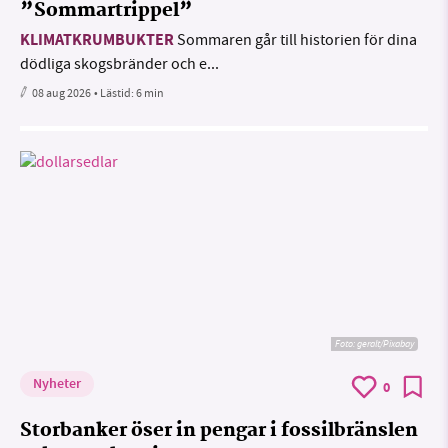
”Sommartrippel”
KLIMATKRUMBUKTER
Sommaren går till historien för dina
dödliga skogsbränder och e...
08 aug 2026
• Lästid:
6 min
Foto:
geralt/Pixabay
Nyheter
0
Storbanker öser in pengar i fossilbränslen