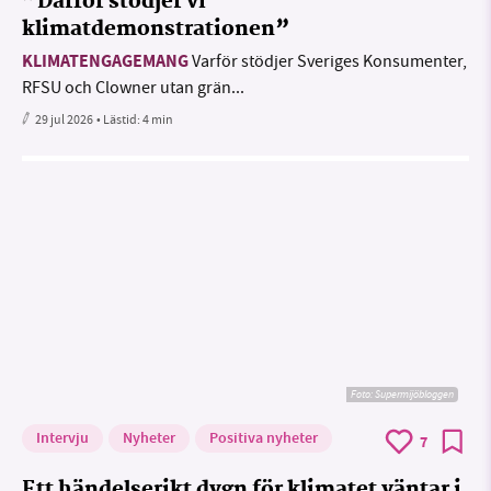
”Därför stödjer vi
klimatdemonstrationen”
KLIMATENGAGEMANG
Varför stödjer Sveriges Konsumenter,
RFSU och Clowner utan grän...
29 jul 2026
• Lästid:
4 min
Foto: Supermijöbloggen
Intervju
Nyheter
Positiva nyheter
7
Ett händelserikt dygn för klimatet väntar i