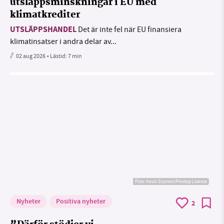
utsläppsminskningar i EU med
klimatkrediter
UTSLÄPPSHANDEL
Det är inte fel när EU finansiera
klimatinsatser i andra delar av...
02 aug 2026
• Lästid:
7 min
Foto:
Kevin Snyman/Pixabay Licence
Nyheter
Positiva nyheter
2