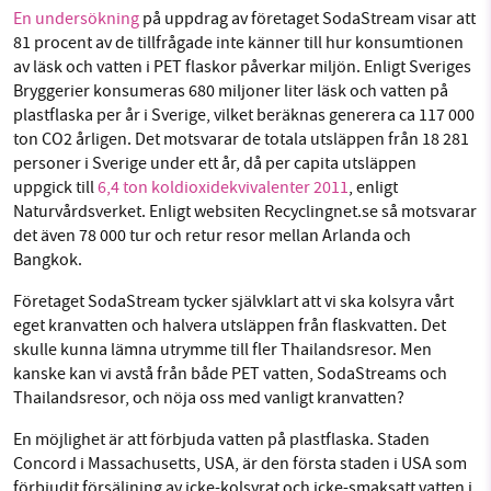
En undersökning
på uppdrag av företaget SodaStream visar att
Facebook
Instagram
BlueSky
81 procent av de tillfrågade inte känner till hur konsumtionen
av läsk och vatten i PET flaskor påverkar miljön. Enligt Sveriges
SMB kämpar för en hållbar framtid. Sedan
Threads
LinkedIn
Bryggerier konsumeras 680 miljoner liter läsk och vatten på
starten 2010 har vår ideella redaktion drivit
plastflaska per år i Sverige, vilket beräknas generera ca 117 000
ton CO2 årligen. Det motsvarar de totala utsläppen från 18 281
miljödebatten framåt genom
personer i Sverige under ett år, då per capita utsläppen
nyhetsbevakning och granskningar. Nu vill vi
uppgick till
6,4 ton koldioxidekvivalenter 2011
, enligt
utveckla vårt arbete – och vi hoppas att du
Naturvårdsverket. Enligt websiten Recyclingnet.se så motsvarar
vill hjälpa oss.
det även 78 000 tur och retur resor mellan Arlanda och
Bangkok.
Stötta vårt arbete genom att swisha en slant till
Företaget SodaStream tycker självklart att vi ska kolsyra vårt
eget kranvatten och halvera utsläppen från flaskvatten. Det
1231368703
skulle kunna lämna utrymme till fler Thailandsresor. Men
kanske kan vi avstå från både PET vatten, SodaStreams och
Läs vad vi vill göra
Thailandsresor, och nöja oss med vanligt kranvatten?
En möjlighet är att förbjuda vatten på plastflaska. Staden
Concord i Massachusetts, USA, är den första staden i USA som
förbjudit försäljning av icke-kolsyrat och icke-smaksatt vatten i