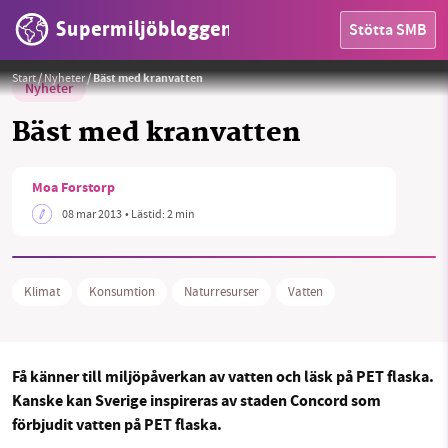
Supermiljöbloggen
Stötta SMB
Start
/
Nyheter
/
Bäst med kranvatten
Nyheter
Bäst med kranvatten
Moa Forstorp
HEM
08 mar 2013
• Lästid:
2 min
OMRÅDEN
MILJÖFAKTA
Klimat
Konsumtion
Naturresurser
Vatten
OM OSS
Få känner till miljöpåverkan av vatten och läsk på PET flaska.
Kanske kan Sverige inspireras av staden Concord som
Sök
Sparade inlägg
Tipsa oss
förbjudit vatten på PET flaska.