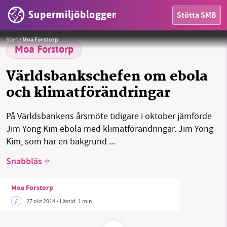
Supermiljöbloggen
Stötta SMB
Foto:
World Economic Forum
Start
/
Moa Forstorp
Moa Forstorp
Världsbankschefen om ebola
och klimatförändringar
HEM
På Världsbankens årsmöte tidigare i oktober jämförde
OMRÅDEN
Jim Yong Kim ebola med klimatförändringar. Jim Yong
Kim, som har en bakgrund ...
MILJÖFAKTA
Snabbläs
OM OSS
Moa Forstorp
27 okt 2014
• Lästid:
1 min
Sök
Sparade inlägg
Tipsa oss