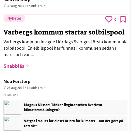
Moa Forstorp
30 aug 2014
• Lästid:
1 min
Nyheter
0
Varbergs kommun startar solbilspool
Varbergs kommun invigde i lördags Sveriges första kommunala
solbilspool. En elbilspool har funnits i kommunen sedan i
mars, och var ...
Snabbläs
Moa Forstorp
26 aug 2014
• Lästid:
1 min
RELATERAT
Magnus Nilsson: Tänker flygbranschen överleva
klimatomställningen?
Vätgas i stället för diesel är bra för klimatet – om det görs på
rätt sätt