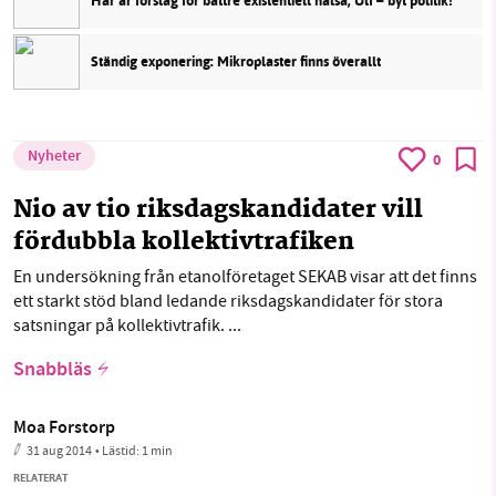
Här är förslag för bättre existentiell hälsa, Ulf – byt politik!
Ständig exponering: Mikroplaster finns överallt
Nyheter
0
Nio av tio riksdagskandidater vill
fördubbla kollektivtrafiken
En undersökning från etanolföretaget SEKAB visar att det finns
ett starkt stöd bland ledande riksdagskandidater för stora
satsningar på kollektivtrafik. ...
Snabbläs
Moa Forstorp
31 aug 2014
• Lästid:
1 min
RELATERAT