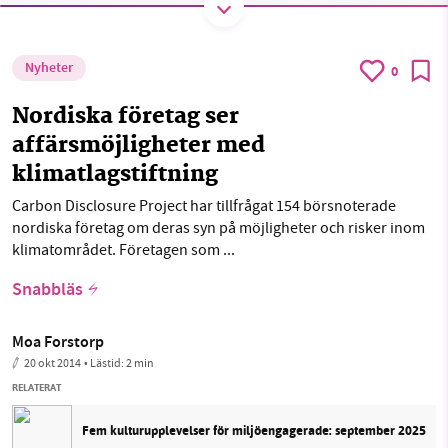
Facebook
Instagram
BlueSky
Nyheter
0
SMB kämpar för en hållbar framtid. Sedan
Threads
LinkedIn
starten 2010 har vår ideella redaktion drivit
Nordiska företag ser
miljödebatten framåt genom
affärsmöjligheter med
nyhetsbevakning och granskningar. Nu vill vi
klimatlagstiftning
utveckla vårt arbete – och vi hoppas att du
vill hjälpa oss.
Carbon Disclosure Project har tillfrågat 154 börsnoterade
nordiska företag om deras syn på möjligheter och risker inom
Stötta vårt arbete genom att swisha en slant till
klimatområdet. Företagen som ...
Snabbläs
1231368703
Moa Forstorp
Läs vad vi vill göra
20 okt 2014
• Lästid:
2 min
RELATERAT
Fem kulturupplevelser för miljöengagerade: september 2025